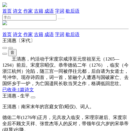
首页
诗文
作家
古籍
成语
字词
歇后语
首页
诗文
作家
古籍
成语
字词
歇后语
王清惠
〔宋代〕
音
王清惠，约活动于宋度宗咸淳至元世祖至元（1265—
1294）前后。宋度宗昭仪。恭帝德佑二年（1276），临安（今
浙江杭州）沦陷，随三宫一同被俘往元都，后自请为女道士，
号冲华。现存诗四首，词一首，皆融个人遭遇与国破家亡、去
国怀乡于一炉，为亡国遗民长歌当哭之作，格调低回悲壮。
已收录:
1
篇诗文
王清惠 - 生平
王清惠：南宋末年的宫庭女官(昭仪)、词人。
德佑二年(1276年)正月，元兵攻入临安，宋理宗谢后、宋度宗
全后不顾文天祥、张世杰等人的反对，带领年仅六岁的宋恭帝
(赵显)出降。