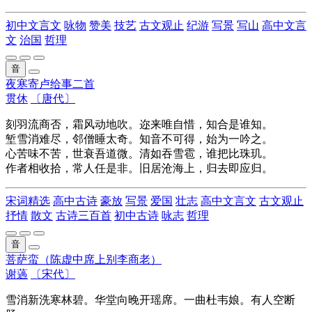
初中文言文
咏物
赞美
技艺
古文观止
纪游
写景
写山
高中文言
文
治国
哲理
音
夜寒寄卢给事二首
贯休
〔唐代〕
刻羽流商否，霜风动地吹。迩来唯自惜，知合是谁知。
堑雪消难尽，邻僧睡太奇。知音不可得，始为一吟之。
心苦味不苦，世衰吾道微。清如吞雪雹，谁把比珠玑。
作者相收拾，常人任是非。旧居沧海上，归去即应归。
宋词精选
高中古诗
豪放
写景
爱国
壮志
高中文言文
古文观止
抒情
散文
古诗三百首
初中古诗
咏志
哲理
音
菩萨蛮（陈虚中席上别李商老）
谢薖
〔宋代〕
雪消新洗寒林碧。华堂向晚开瑶席。一曲杜韦娘。有人空断