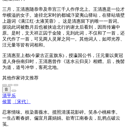
三月，王清惠随恭帝及帝宫三千人作俘北上。王清惠是一位才
华横溢的女子。途径北宋时的都城汴梁夷山驿站，在驿站墙壁
上题词《满江红·太液芙蓉》。这是清惠留下的唯一一首词。
据说此词被数月后也被挟迫北行的谢太后看到，因而传遍中
原。是时，文天祥正囚于金陵，见到此词，不仅和了一首，还
又代作了一首，可见两人灵犀之同一。其他词人，如邓光荐、
汪元量等皆有词相和。
王清惠至上都(今蒙古正蓝旗东)，授瀛国公书，汪元量以黄冠
道人身份南归时，王清惠曾作《送水云归吴》相赠。后，挽髻
为道，道号冲华，客死北地。
其他作家诗文推荐
音
清平乐
侯置
〔宋代〕
忍寒情味。枝染蔷薇水。揽照清溪花影碎。笑杀小桃秾李。
一生占断春妍。偏宜月露娟娟。欲寄江南春去，乱鸦点破云
笺。