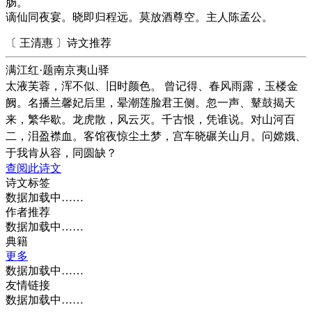
肠。
谪仙同夜宴。晓即归程远。莫放酒尊空。主人陈孟公。
〔 王清惠 〕诗文推荐
满江红·题南京夷山驿
太液芙蓉，浑不似、旧时颜色。 曾记得、春风雨露，玉楼金
阙。名播兰馨妃后里，晕潮莲脸君王侧。忽一声、鼙鼓揭天
来，繁华歇。龙虎散，风云灭。千古恨，凭谁说。对山河百
二，泪盈襟血。客馆夜惊尘土梦，宫车晓碾关山月。问嫦娥、
于我肯从容，同圆缺？
查阅此诗文
诗文标签
数据加载中……
作者推荐
数据加载中……
典籍
更多
数据加载中……
友情链接
数据加载中……