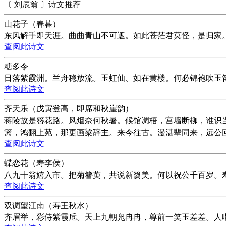
〔 刘辰翁 〕诗文推荐
山花子（春暮）
东风解手即天涯。曲曲青山不可遮。如此苍茫君莫怪，是归家
查阅此诗文
糖多令
日落紫霞洲。兰舟稳放流。玉虹仙、如在黄楼。何必锦袍吹玉
查阅此诗文
齐天乐（戊寅登高，即席和秋崖韵）
蒋陵故是簪花路。风烟奈何秋暑。候馆凋梧，宫墙断柳，谁识
篱，鸿翻上苑，那更画梁辞主。来今往古。漫湛辈同来，远公
查阅此诗文
蝶恋花（寿李侯）
八九十翁嬉入市。把菊簪萸，共说新篘美。何以祝公千百岁。
查阅此诗文
双调望江南（寿王秋水）
齐眉举，彩侍紫霞卮。天上九朝凫冉冉，尊前一笑玉差差。人