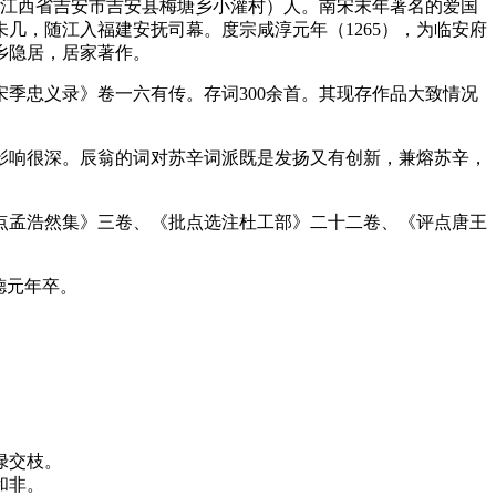
溪（今江西省吉安市吉安县梅塘乡小灌村）人。南宋末年著名的爱国
几，随江入福建安抚司幕。度宗咸淳元年（1265），为临安府
乡隐居，居家著作。
季忠义录》卷一六有传。存词300余首。其现存作品大致情况
影响很深。辰翁的词对苏辛词派既是发扬又有创新，兼熔苏辛，
点孟浩然集》三卷、《批点选注杜工部》二十二卷、《评点唐王
德元年卒。
绿交枝。
和非。