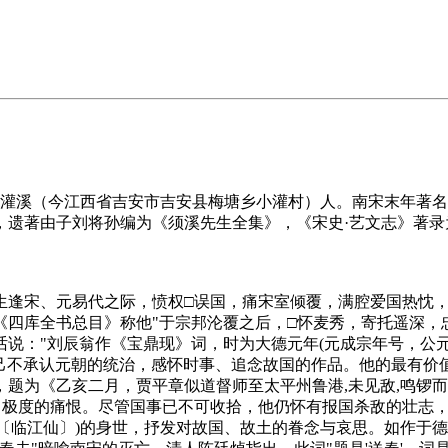
号须溪。庐陵灌溪（今江西省吉安市吉安县梅塘乡小灌村）人。南宋末年
，遗著由子刘将孙编为《须溪先生全集》，《宋史·艺文志》著录
生逢宋、元易代之际，愤权□误国，痛宋室倾覆，满腔爱国热忱
四库全书总目》称他"于宗邦沦覆之后，□怀麦秀，寄托遥深，
："刘辰翁作《宝鼎现》词，时为大德元年(元成宗年号，公元12
自己不承认元朝的统治，感怀时事、追念故国的作品。他的最有价
为《乙亥二月，贾平章似道督师至太平州鲁港,未见敌,鸣锣而溃。
极度的痛恨。尽管国事已不可收拾，他仍怀有报国杀敌的壮志，
〔临江仙〕)的身世，抒发对故国、故土的眷念与哀思。如作于德□