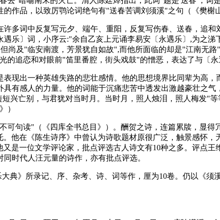
春去"暗喻南宋的灭亡。清人陈廷焯指出，此词"题是'送春'，词
性的作品，以致厉鹗论词绝句有"送春苦调刘须溪"之句（《樊榭
在许多词中反复写元夕、端午、重阳，反复写伤春、送春，追和
遇乐〕词，小序云:"余自乙亥上元诵李易安〔永遇乐〕,为之涕
,但尚及"临安南渡，芳景犹自如故",而他所面临的却是"江南无路
光的追恋和对眼前"笛里番腔，街头戏鼓"的憎恶，表达了与〔
是表现出一种英雄失路的悲壮感情。他的思想境界比同辈为高，
具有感人的力量。他的词能于沉痛悲苦中透发出激越豪壮之气，如
百年短短兴亡别，与君犹对当时月。当时月，照人烛泪，照人梅发"
》）
不可句读"（《四库全书总目》）。酬贺之诗，连篇累牍，显得
寄托。他在《陈生诗序》中曾认为诗歌题材原很广泛，触景感怀，
。他又是一位文学评论家，批点评选古人诗文有10种之多。评点
对同时代人汪元量的诗作，亦有批点评选。
大典》所录记、序、杂考、诗、词等作，厘为10卷。仍以《须溪集