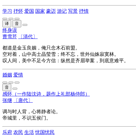
学习
抒怀
爱国
国家
豪迈
游记
写景
抒情
译
音
终身误
曹雪芹
〔清代〕
都道是金玉良姻，俺只念木石前盟。
空对着，山中高士晶莹雪；终不忘，世外仙姝寂寞林。
叹人间，美中不足今方信：纵然是齐眉举案，到底意难平。
婚姻
爱情
音
感怀（一作陆沈诗，题作上礼部杨侍郎）
张继
〔唐代〕
调与时人背，心将静者论。
帝城里，不识五侯门。
乐府
农民
生活
忧国忧民