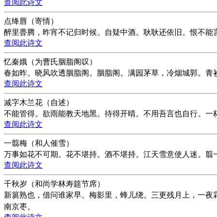
查阅此诗文
点绛唇（寄情）
醉里瞢腾，昨宵不记归时候。自疑中酒。耿耿还依旧。恨不能
查阅此诗文
忆秦娥（为曹氏胭脂阁叹）
春如昨。晓风吹透胭脂阁。胭脂阁。满园茅草，冷烟城郭。青
查阅此诗文
减字木兰花（自述）
不能管得。欲雨能教天地黑。待得开晴。不用吾言也自行。一
查阅此诗文
一翦梅（和人催雪）
万事如花不可期。花不堪持。酒不堪持。江天雪意使人迷。翦
查阅此诗文
千秋岁（和尚学林寿筵节席）
新篘熟也，借问谁家早。梅影里，蜂儿绕。三更残月上，一夜
南京枣。