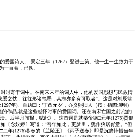
著名的爱国诗人。 景定三年（1262）登进士第。他一生一生致力于
为一百卷，已佚。
，时时寄于词中。在南宋末年的词人中，他的爱国思想与民族情
忠爱之忱，往往形诸笔墨，其志亦多有可取者"。这是对刘辰翁
97年)。自题曰：'丁酉元夕'，亦义熙旧人（按：指陶渊明）
值的作品,就是这些感怀时事的爱国词。还在南宋亡国之前,他的
后半月闻报，赋此》。这首词是就恭帝德□元年(1275)贾似
如〔念奴娇〕写道："吾年如此，更梦里，犹作狼居胥意。"但
二年(1276)暮春的〔兰陵王〕《丙子送春》即是沉痛悼惜当年