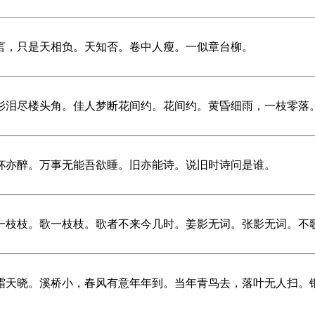
言，只是天相负。天知否。卷中人瘦。一似章台柳。
衫泪尽楼头角。佳人梦断花间约。花间约。黄昏细雨，一枝零落
杯亦醉。万事无能吾欲睡。旧亦能诗。说旧时诗问是谁。
一枝枝。歌一枝枝。歌者不来今几时。姜影无词。张影无词。不
霜天晓。溪桥小，春风有意年年到。当年青鸟去，落叶无人扫。