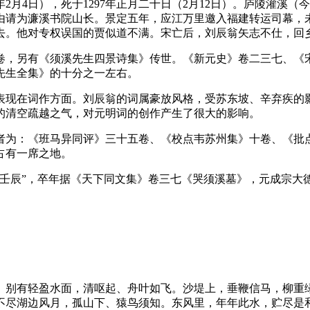
3年2月4日），死于1297年正月二十日（2月12日）。庐陵灌
为由请为濂溪书院山长。景定五年，应江万里邀入福建转运司幕，未
去。他对专权误国的贾似道不满。宋亡后，刘辰翁矢志不仕，回
，另有《须溪先生四景诗集》传世。《新元史》卷二三七、《宋
须溪先生全集》的十分之一左右。
表现在词作方面。刘辰翁的词属豪放风格，受苏东坡、辛弃疾的
的清空疏越之气，对元明词的创作产生了很大的影响。
者为：《班马异同评》三十五卷、《校点韦苏州集》十卷、《批
占有一席之地。
壬辰”，卒年据《天下同文集》卷三七《哭须溪墓》，元成宗大
。别有轻盈水面，清呕起、舟叶如飞。沙堤上，垂鞭信马，柳重
不尽湖边风月，孤山下、猿鸟须知。东风里，年年此水，贮尽是