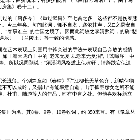
是悲宋，曲折说来，有多少眼泪"（《白雨斋词话》）。由于写
山房集》卷十二）。
刘过的〔唐多令〕《重过武昌》至七首之多，这些都不是伤春悲
下。今三年矣。每闻此词，辄不自堪，遂依其声，又□之易安自
"、"春事谁主"的亡国之境了。因而此词较之李清照词，的确"悲
永遇乐〕、〔兰陵王〕等一致的情感。
而在艺术表现上则喜用中锋突进的手法来表现自己奔放的感情，
〔霜天晓角〕中的"老来无复味,老来无复泪",〔莺啼序〕中
等等。所以况周颐说："须溪词风格遒上似稼轩，情辞跌宕似遗
冗长浅薄。个别篇章如《春晴》写"江柳长天草色齐，新晴何物
无不可以成吟，又指出"有能率意自道，出于孤臣怨女之所不能
王维、杜甫、陆游等人的作品，时有中肯之处。但他喜欢标新立
》为名。其8卷、9卷、10卷收词，约 350来首。有《豫章丛