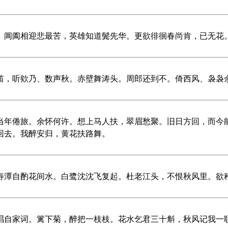
。阊阖相迎悲最苦，英雄知道鬓先华。更欲徘徊春尚肯，已无花
笛，听欸乃、数声秋。赤壁舞涛头。周郎还到不。倚西风、袅袅
当年倦旅。余怀何许。想上马人扶，翠眉愁聚。旧日方回，而今
回去。我醉安归，黄花扶路舞。
寿潭自酌花间水。白鹭沈沈飞复起。杜老江头，不恨秋风里。欲
唱自家词。篱下菊，醉把一枝枝。花水乞君三十斛，秋风记我一