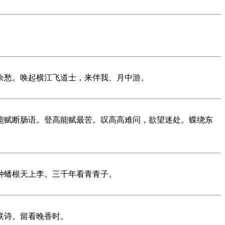
。
余愁。唤起横江飞道士，来伴我、月中游。
能赋断肠语。登高能赋最苦。叹高高难问，欲望迷处。蝶绕东
种蟠根天上李。三千年看青青子。
联诗。留看晚香时。