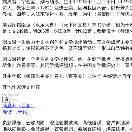
刘辰翁，字会孟，别号须溪。生于1232年十二月二十日（123
诗人。景定三年（1262）登进士第。因与权臣不合，以母老
教授。四年，入江东转运司幕。五年，为中书省架阁，丁母忧
清四库馆臣据《永乐大典》《天下同文集》等书所录，辑为十卷
是：文249篇，诗205篇，词358篇，计812篇，数量仅为《
刘辰翁一生致力于文学创作和文学批评活动，其文学成就主要
扬其之长，使词风有苏辛之色，又不流于轻浮，形成自己独有
刘辰翁还是一个著名的文学批评家。他一生勤于批点，所掇点
丞集》六卷等等。其词学批评思想，在中国文学批评史上一直
其生年据《须溪先生集》卷九《百字令》自注“仆生绍定之五年
其他作家诗文推荐
音
满庭芳（西湖）
陈偕
〔宋代〕
岚影浮春，云容阁雨，澄泓碧展玻璃。高低楼观，窗户舞涟漪
渐残红倒影，金波潋滟，弦管催归。看飘香陈粉，满路扶携。