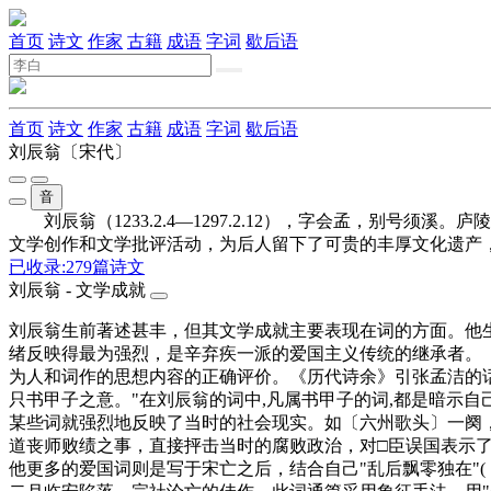
首页
诗文
作家
古籍
成语
字词
歇后语
首页
诗文
作家
古籍
成语
字词
歇后语
刘辰翁
〔宋代〕
音
刘辰翁（1233.2.4—1297.2.12），字会孟，别
文学创作和文学批评活动，为后人留下了可贵的丰厚文化遗产
已收录:
279
篇诗文
刘辰翁 - 文学成就
刘辰翁生前著述甚丰，但其文学成就主要表现在词的方面。他
绪反映得最为强烈，是辛弃疾一派的爱国主义传统的继承者。《
为人和词作的思想内容的正确评价。《历代诗余》引张孟洁的话说
只书甲子之意。"在刘辰翁的词中,凡属书甲子的词,都是暗示
某些词就强烈地反映了当时的社会现实。如〔六州歌头〕一阕，题
道丧师败绩之事，直接抨击当时的腐败政治，对□臣误国表示了
他更多的爱国词则是写于宋亡之后，结合自己"乱后飘零独在"(