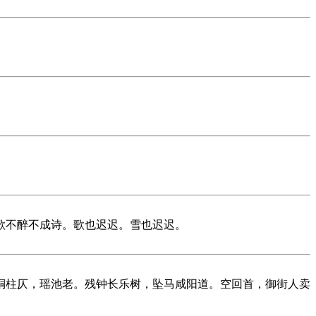
。
歌不醉不成诗。歌也迟迟。雪也迟迟。
铜柱仄，瑶池老。残钟长乐树，坠马咸阳道。空回首，御街人卖