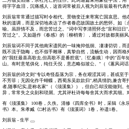
二月临安陷落，宗社沦亡的佳作。此词通篇采用象征手法，用"
得字字血泪，沉痛感人，这首词常被后人视为刘辰翁最有代表
刘辰翁常常通过描写时令相代、景物变迁来寄寓亡国哀思。他
秋的滥调，而是深切地表达了作者眷恋故国故土的愁怀。如〔永
喻。虽辞情不及，而悲苦过之。"词中写李清照怀念"宣和旧日"
苦过之"。又如题作《春感》的〔柳梢青〕，通过对故都美丽风
刘辰翁词不同于其他南宋遗民的一味掩抑低徊、凄凄切切，而
既不流于隐晦，也不假手雕琢，真挚自然，流畅生动，因而格外
的"我狂最喜高歌去,但高歌不是番腔底",〔忆秦娥〕中的"
山。有时意笔俱化，纯任天倪，意态略似坡公。"（《蕙风词话
刘辰翁的诗文则"专以奇怪磊落为宗，务在艰涩其词，甚或至于
不芳菲；无因化作千蝴蝶，西蜀东吴款款归",稍具情韵,兼含
者,随事纪实,是称名家"（《须溪集》），但自己却没能做到
异，常常失之尖刻和琐屑。尤其评杜诗每每舍其大而求其细。
有《须溪集》 100卷，久佚。清修《四库全书》时，采辑《永乐
书》本。朱孝臧《□村丛书》有《须溪词》1卷，补遗1卷。
刘辰翁 - 生平