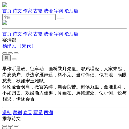
首页
诗文
作家
古籍
成语
字词
歇后语
首页
诗文
作家
古籍
成语
字词
歇后语
宴清都
杨泽民
〔宋代〕
音
早作听晨鼓。征车动、画桥乘月先度。邻鸡唱晓，人家未起，
尚扃柴户。沙边寒雁声遥，料不见、当时伴侣。似怎地、满眼
愁悲，秋如宋玉难赋。
休论爱合暌离，微官紧缚，期会良苦。封侯万里，金堆北斗，
不如归去。欢娱渐入佳趣，算画在、屏帏邃处。仗小词、说与
相思，伊还会否。
送别
留别
春天
写景
西湖
推荐诗文