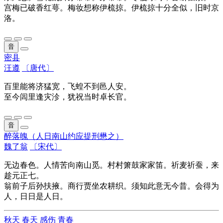
宫梅已破香红萼。梅妆想称伊梳掠。伊梳掠十分全似，旧时京
洛。
音
密县
汪遵
〔唐代〕
百里能将济猛宽，飞蝗不到邑人安。
至今闾里逢灾沴，犹祝当时卓长官。
音
醉落魄（人日南山约应提刑懋之）
魏了翁
〔宋代〕
无边春色。人情苦向南山觅。村村箫鼓家家笛。祈麦祈蚕，来
趁元正七。
翁前子后孙扶掖。商行贾坐农耕织。须知此意无今昔。会得为
人，日日是人日。
秋天
春天
感伤
青春