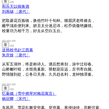
音
和乐天以镜换酒
刘禹锡
〔唐代〕
把取菱花百炼镜，换他竹叶十旬杯。嚬眉厌老终难去，
蘸甲须欢便到来。妍丑太分迷忌讳，松乔俱傲绝嫌猜。
校量功力相千万，好去从空白玉台。
音
送韩校书赴江西幕
朱庆馀
〔唐代〕
从军五湖外，终是称诗人。酒后愁将别，涂中过却春。
山桥槲叶暗，水馆燕巢新。驿舫迎应远，京书寄自频。
野情随到处，公务日关身。久共趋名利，龙钟独滞秦。
音
忆秦娥（雪中拥琴对梅花寓言）
杨冠卿
〔宋代〕
东风恶。雪花乱舞穿帘幕。穿帘幕。寒侵绿绮，音断弦索。