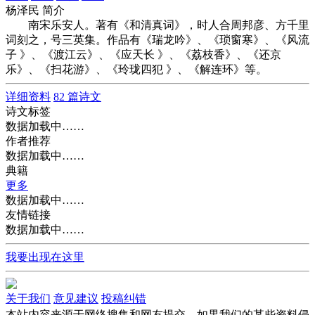
杨泽民 简介
南宋乐安人。著有《和清真词》，时人合周邦彦、方千里
词刻之，号三英集。作品有《瑞龙吟》、《琐窗寒》、《风流
子 》、《渡江云》、《应天长 》、《荔枝香》、《还京
乐》、《扫花游》、《玲珑四犯 》、《解连环》等。
详细资料
82 篇诗文
诗文标签
数据加载中……
作者推荐
数据加载中……
典籍
更多
数据加载中……
友情链接
数据加载中……
我要出现在这里
关于我们
意见建议
投稿纠错
本站内容来源于网络搜集和网友提交，如果我们的某些资料侵