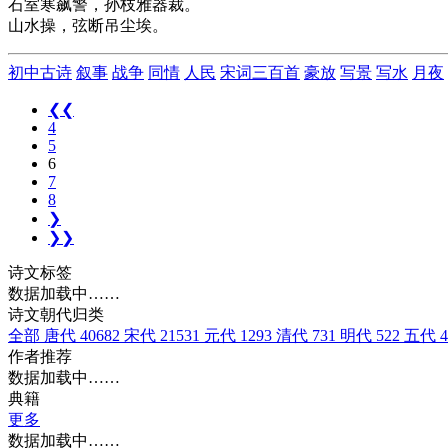
石室寒飙警，孙枝雅器裁。
山水操，弦断吊尘埃。
初中古诗
叙事
战争
同情
人民
宋词三百首
豪放
写景
写水
月夜
❮❮
4
5
6
7
8
❯
❯❯
诗文标签
数据加载中……
诗文朝代归类
全部
唐代
40682
宋代
21531
元代
1293
清代
731
明代
522
五代
4
作者推荐
数据加载中……
典籍
更多
数据加载中……