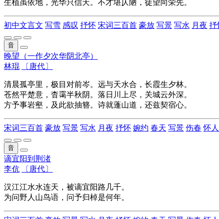
生植虽依地，光华只信天。不才堪仄陋，徒望向荣先。
初中文言文
写雪
感叹
抒怀
宋词三百首
豪放
写景
写水
月夜
抒
音
晚望（一作夕次华阴北亭）
林琨
〔唐代〕
清晨孤亭里，极目对前岑。远与天水合，长霞生夕林。
苍然平楚意，杳霭半秋阴。落日川上尽，关城云外深。
方予事岩壑，及此欲抽簪。诗就蓬山道，还兹契宿心。
宋词三百首
豪放
写景
写水
月夜
抒怀
婉约
春天
写景
伤春
怀人
音
谪宜阳到荆渚
李伉
〔唐代〕
汉江江水水连天，被谪宜阳路几千。
为问野人山鸟语，问予归棹是何年。