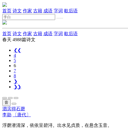
首页
诗文
作家
古籍
成语
字词
歇后语
首页
诗文
作家
古籍
成语
字词
歇后语
春天
4988篇诗文
❮❮
4
5
6
7
8
❯
❯❯
音
泗滨得石磬
李勋
〔唐代〕
浮磬潜清深，依依呈碧浔。出水见贞质，在悬含玉音。