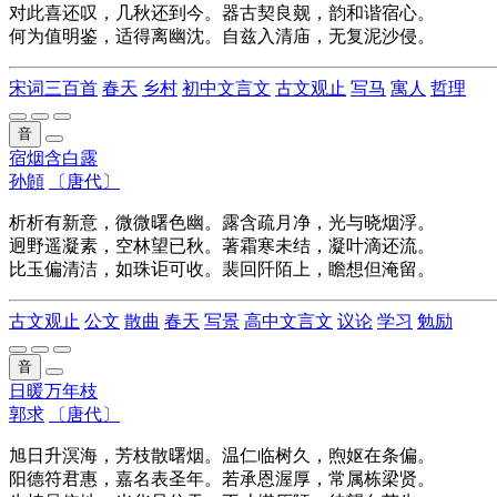
对此喜还叹，几秋还到今。器古契良觌，韵和谐宿心。
何为值明鉴，适得离幽沈。自兹入清庙，无复泥沙侵。
宋词三百首
春天
乡村
初中文言文
古文观止
写马
寓人
哲理
音
宿烟含白露
孙頠
〔唐代〕
析析有新意，微微曙色幽。露含疏月净，光与晓烟浮。
迥野遥凝素，空林望已秋。著霜寒未结，凝叶滴还流。
比玉偏清洁，如珠讵可收。裴回阡陌上，瞻想但淹留。
古文观止
公文
散曲
春天
写景
高中文言文
议论
学习
勉励
音
日暖万年枝
郭求
〔唐代〕
旭日升溟海，芳枝散曙烟。温仁临树久，煦妪在条偏。
阳德符君惠，嘉名表圣年。若承恩渥厚，常属栋梁贤。