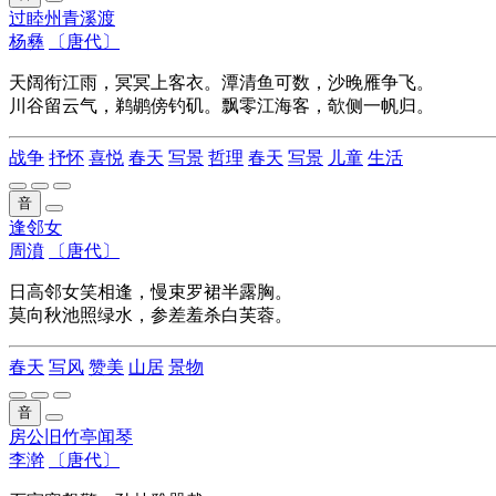
过睦州青溪渡
杨彝
〔唐代〕
天阔衔江雨，冥冥上客衣。潭清鱼可数，沙晚雁争飞。
川谷留云气，鹈鹕傍钓矶。飘零江海客，欹侧一帆归。
战争
抒怀
喜悦
春天
写景
哲理
春天
写景
儿童
生活
音
逢邻女
周濆
〔唐代〕
日高邻女笑相逢，慢束罗裙半露胸。
莫向秋池照绿水，参差羞杀白芙蓉。
春天
写风
赞美
山居
景物
音
房公旧竹亭闻琴
李澣
〔唐代〕