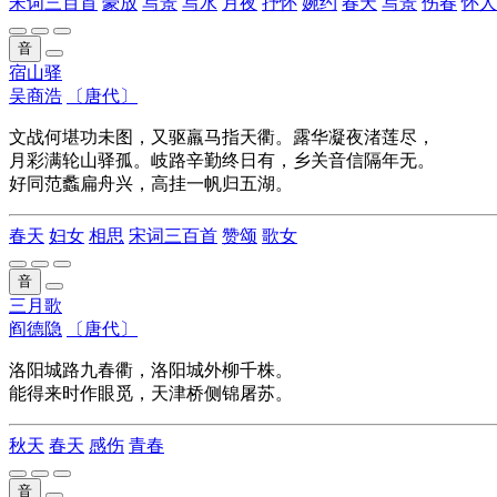
宋词三百首
豪放
写景
写水
月夜
抒怀
婉约
春天
写景
伤春
怀人
音
宿山驿
吴商浩
〔唐代〕
文战何堪功未图，又驱羸马指天衢。露华凝夜渚莲尽，
月彩满轮山驿孤。岐路辛勤终日有，乡关音信隔年无。
好同范蠡扁舟兴，高挂一帆归五湖。
春天
妇女
相思
宋词三百首
赞颂
歌女
音
三月歌
阎德隐
〔唐代〕
洛阳城路九春衢，洛阳城外柳千株。
能得来时作眼觅，天津桥侧锦屠苏。
秋天
春天
感伤
青春
音