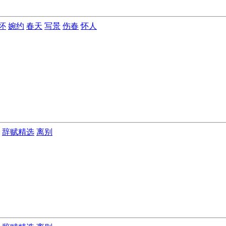
怀
婉约
春天
写景
伤春
怀人
辞赋精选
离别