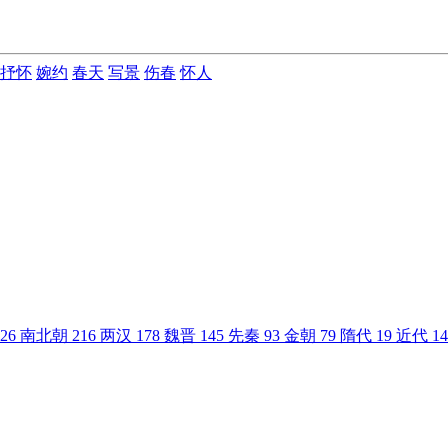
抒怀
婉约
春天
写景
伤春
怀人
26
南北朝
216
两汉
178
魏晋
145
先秦
93
金朝
79
隋代
19
近代
14