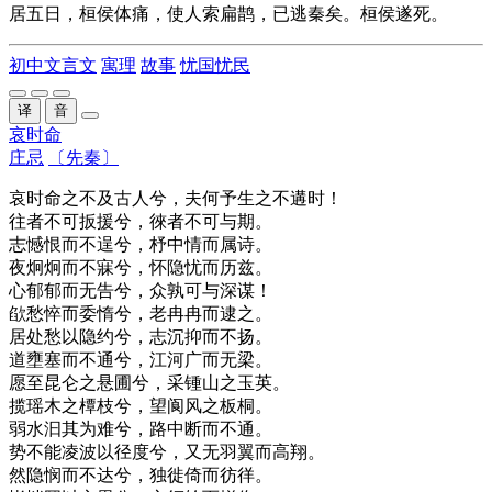
居五日，桓侯体痛，使人索扁鹊，已逃秦矣。桓侯遂死。
初中文言文
寓理
故事
忧国忧民
译
音
哀时命
庄忌
〔先秦〕
哀时命之不及古人兮，夫何予生之不遘时！
往者不可扳援兮，徠者不可与期。
志憾恨而不逞兮，杼中情而属诗。
夜炯炯而不寐兮，怀隐忧而历兹。
心郁郁而无告兮，众孰可与深谋！
欿愁悴而委惰兮，老冉冉而逮之。
居处愁以隐约兮，志沉抑而不扬。
道壅塞而不通兮，江河广而无梁。
愿至昆仑之悬圃兮，采锺山之玉英。
揽瑶木之橝枝兮，望阆风之板桐。
弱水汩其为难兮，路中断而不通。
势不能凌波以径度兮，又无羽翼而高翔。
然隐悯而不达兮，独徙倚而彷徉。