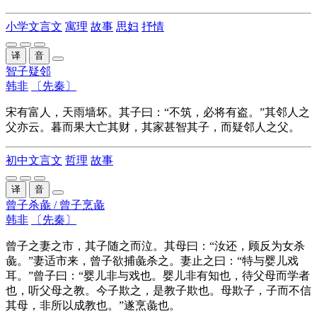
小学文言文
寓理
故事
思妇
抒情
译
音
智子疑邻
韩非
〔先秦〕
宋
有富人，天
雨
墙
坏
。其子曰：“不
筑
，必将有
盗
。”其邻人之
父
亦云
。
暮
而
果
大
亡
其财，其家
甚
智其子
，
而疑邻人之父
。
初中文言文
哲理
故事
译
音
曾子杀彘 / 曾子烹彘
韩非
〔先秦〕
曾
子
之
妻
之
市，其
子
随
之
而
泣。其母曰：“汝还，
顾反
为
女
杀
彘
。”妻
适
市来，曾
子
欲
捕
彘
杀
之
。妻
止
之
曰：“
特
与婴儿
戏
耳。”曾
子
曰：“婴儿
非与戏
也。婴儿非有知也，
待
父母
而
学者
也，听父母
之
教。今
子
欺
之
，
是
教
子
欺也。母欺
子
，
子
而
不信
其母，
非所以成教也
。”
遂
烹
彘
也。