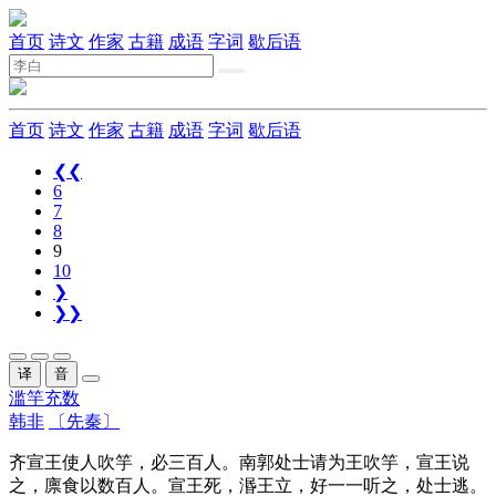
首页
诗文
作家
古籍
成语
字词
歇后语
首页
诗文
作家
古籍
成语
字词
歇后语
❮❮
6
7
8
9
10
❯
❯❯
译
音
滥竽充数
韩非
〔先秦〕
齐宣王
使
人吹
竽
，
必
三百人。
南郭
处士
请
为
王吹
竽
，宣王
说
之，
廪食以数百人
。宣王死，
湣王
立
，好一一听之，
处士
逃
。