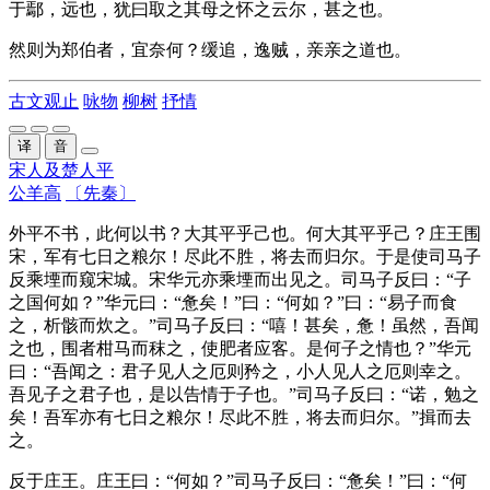
于鄢，远也，犹曰取之其母之怀之云尔，甚之也。
然则为郑伯者，宜奈何？缓追，逸贼，亲亲之道也。
古文观止
咏物
柳树
抒情
译
音
宋人及楚人平
公羊高
〔先秦〕
外平不书
，此何以书？
大
其平乎己也。何
大
其平乎己？
庄王
围
宋，军有七日之粮尔！尽此不胜，将去而归尔。于是使
司马子
反
乘堙而窥宋城。宋华元亦乘堙而出见之。
司马子反
曰：“子
之国何如？”华元曰：“惫矣！”曰：“何如？”曰：“
易子
而食
之，析骸而炊之。”
司马子反
曰：“嘻！甚矣，惫！虽然，吾闻
之也，围者
柑马
而秣之，使肥者应客。是何子之
情
也？”华元
曰：“吾闻之：君子见人之
厄
则矜之，小人见人之
厄
则幸之。
吾见子之君子也，是以告
情
于子也。”
司马子反
曰：“诺，勉之
矣！吾军亦有七日之粮尔！尽此不胜，将去而归尔。”揖而去
之。
反
于
庄王
。
庄王
曰：“何如？”
司马子反
曰：“惫矣！”曰：“何