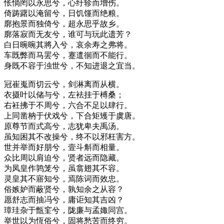
怅惝罔以永思兮，心纡轸而增伤。
倚踌躇以淹留兮，日饥馑而绝粮。
廓抱景而独倚兮，超永思乎故乡。
廓落寂而无友兮，谁可与玩此遗芳？
白日晼晼其將入兮，哀余寿之弗将。
车既弊而马罢兮，蹇邅徊而不能行。
身既不容于浊世兮，不知进退之宜当。
冠崔嵬而切云兮，剑淋离而从横。
衣摄叶以储与兮，左袪挂于榑桑；
右衽拂于不周兮，六合不足以肆行。
上同凿枘于伏戏兮，下合矩矱于虞唐。
原尊节而式高兮，志犹卑夫禹汤。
虽知困其不改操兮，终不以邪枉害方。
世并举而好朋兮，壹斗斛而相量。
众比周以肩迫兮，贤者远而隐藏。
为凤皇作鹑笼兮，虽翕翅其不容。
灵皇其不寤知兮，焉陈词而效忠。
俗嫉妒而蔽贤兮，孰知余之从容？
愿舒志而抽冯兮，庸讵知其吉凶？
璋珪杂于甑窐兮，陇廉与孟娵同宫。
举世以为恆俗兮，固将愁苦而终穷。