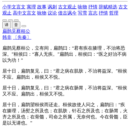
小学文言文
寓理
故事
讽刺
古文观止
咏物
抒情
辞赋精选
古文
观止
高中文言文
咏物
议论
借古讽今
写雪
言志
抒情
哲理
译
音
扁鹊见蔡桓公
韩非
〔先秦〕
扁鹊见蔡桓公，立有间，扁鹊曰：“君有疾在腠理，不治将恐
深。”桓侯曰：“寡人无疾。”扁鹊出，桓侯曰：“医之好治不病
以为功！”
居十日，扁鹊复见，曰：“君之病在肌肤，不治将益深。”桓侯
不应。扁鹊出，桓侯又不悦。
居十日，扁鹊复见，曰：“君之病在肠胃，不治将益深。”桓侯
又不应。扁鹊出，桓侯又不悦。
居十日，扁鹊望桓侯而还走。桓侯故使人问之，扁鹊曰：“疾
在腠理，汤熨之所及也；在肌肤，针石之所及也；在肠胃，火
齐之所及也；在骨髓，司命之所属，无奈何也。今在骨髓，臣
是以无请也。”