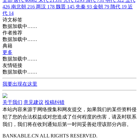
全部
唐代
40682
宋代
21531
元代
1293
清代
731
明代
522
五代
426
南北朝
216
两汉
178
魏晋
145
先秦
93
金朝
79
隋代
19
近
代
14
诗文标签
数据加载中……
作者推荐
数据加载中……
典籍
更多
数据加载中……
友情链接
数据加载中……
我要出现在这里
关于我们
意见建议
投稿纠错
本站内容来源于网络搜集和网友提交，如果我们的某些资料侵
犯了您的合法权益或对您造成了任何程度的伤害，请及时联系
我们，我们将在收到通知后第一时间妥善处理该部分内容。
BANKABLE.CN ALL RIGHTS RESERVED.