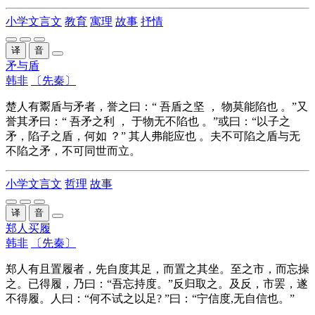
小学文言文
教育
寓理
故事
抒情
译
音
矛与盾
韩非
〔先秦〕
楚人有
鬻
盾与矛
者
，
誉
之
曰
：“
吾
盾
之
坚 ， 物
莫
能
陷
也 。”又
誉
其
矛
曰
：“
吾
矛
之
利
， 于物无不
陷
也 。”
或
曰
：“
以
子
之
矛，
陷
子
之
盾，
何如
？”
其
人
弗能
应
也 。夫不可
陷
之
盾与无
不
陷
之
矛，不可同世而立。
小学文言文
哲理
故事
译
音
郑人买履
韩非
〔先秦〕
郑人有且
置
履
者
，
先
自
度
其
足，
而
置
之
其
坐
。
至之市
，
而
忘
操
之
。
已
得
履
，
乃
曰
：“
吾
忘
持
度
。”
反
归取
之
。
及
反
，
市罢
，
遂
不
得
履
。人
曰
：“何不试
之
以
足? ”
曰
：“
宁
信
度
,
无
自信
也。”