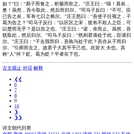
如？”曰：“
易子
而食之，析骸而炊之。”
庄王
曰：“嘻！甚矣，
惫！虽然，吾今取此，然后而归尔。”
司马子反
曰：“不可。臣
已告之矣，军有七日之粮尔。”
庄王
怒曰：“吾使子往视之，子
曷
为告之？”
司马子反
曰：“以
区区
之宋，犹有不欺人之臣，可
以楚而无乎？是以告之也。”
庄王
曰：“诺，
舍而止
。虽然，吾
犹取此，然后归尔。”
司马子反
曰：“然则君请处于此，臣请归
尔。”
庄王
曰：“子去我而归，吾孰与处于此？吾亦从子而归
尔。”引师而去之。故君子
大
其平乎己也。此皆
大
夫也。其
称“人”何？贬。
曷
为贬？
平者在下
也。
古文观止
对话
解释
❮❮
6
7
8
9
10
❯
❯❯
诗文朝代归类