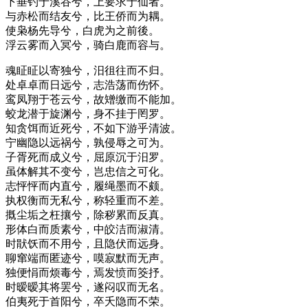
下垂钓于溪谷兮，上要求于仙者。
与赤松而结友兮，比王侨而为耦。
使枭杨先导兮，白虎为之前後。
浮云雾而入冥兮，骑白鹿而容与。
魂眐眐以寄独兮，汨徂往而不归。
处卓卓而日远兮，志浩荡而伤怀。
鸾凤翔于苍云兮，故矰缴而不能加。
蛟龙潜于旋渊兮，身不挂于罔罗。
知贪饵而近死兮，不如下游乎清波。
宁幽隐以远祸兮，孰侵辱之可为。
子胥死而成义兮，屈原沉于汨罗。
虽体解其不变兮，岂忠信之可化。
志怦怦而内直兮，履绳墨而不颇。
执权衡而无私兮，称轻重而不差。
摡尘垢之枉攘兮，除秽累而反真。
形体白而质素兮，中皎洁而淑清。
时猒饫而不用兮，且隐伏而远身。
聊窜端而匿迹兮，嗼寂默而无声。
独便悁而烦毒兮，焉发愤而筊抒。
时暧暧其将罢兮，遂闷叹而无名。
伯夷死于首阳兮，卒夭隐而不荣。