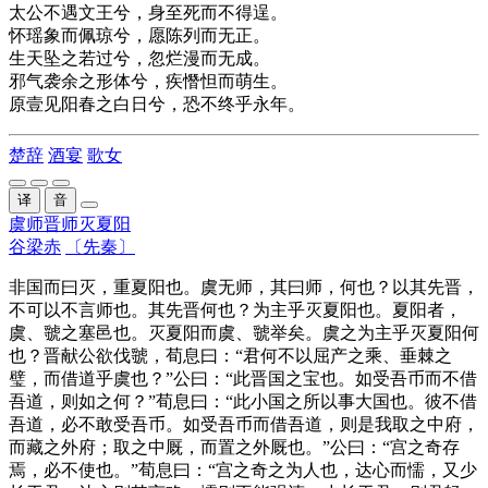
太公不遇文王兮，身至死而不得逞。
怀瑶象而佩琼兮，愿陈列而无正。
生天坠之若过兮，忽烂漫而无成。
邪气袭余之形体兮，疾憯怛而萌生。
原壹见阳春之白日兮，恐不终乎永年。
楚辞
酒宴
歌女
译
音
虞师晋师灭夏阳
谷梁赤
〔先秦〕
非国而曰灭，重
夏阳
也。
虞
无
师
，其曰
师
，何也？以其先
晋
，
不可以不言
师
也。其先
晋
何也？为主乎灭
夏阳
也。
夏阳
者，
虞
、
虢
之塞邑也。灭
夏阳
而
虞
、
虢
举
矣。
虞
之为主乎灭
夏阳
何
也？
晋
献公欲伐
虢
，荀息曰：“君何不以
屈
产之
乘
、
垂棘
之
璧，而借道乎
虞
也？”公曰：“此
晋
国之宝也。如受吾币而不借
吾道，则如之何？”荀息曰：“此小国之所以事大国也。彼不借
吾道，必不敢受吾币。如受吾币而借吾道，则是我取之中
府
，
而藏之外
府
；取之中厩，而置之外厩也。”公曰：“
宫之奇
存
焉，必不使也。”荀息曰：“
宫之奇
之为人也，达心而懦，又少