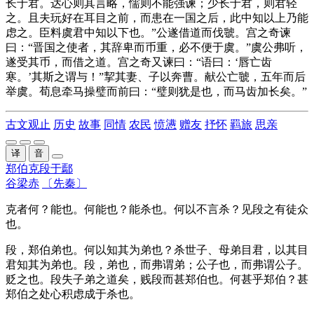
长于君。达心则其言略，懦则不能强谏；少长于君，则君轻
之。且夫玩好在耳目之前，而患在一国之后，此中知以上乃能
虑之。臣料
虞
君中知以下也。”公遂借道而伐
虢
。
宫之奇
谏
曰：“
晋
国之使者，其辞卑而币重，必不便于
虞
。”
虞
公弗听，
遂受其币，而借之道。
宫之奇
又谏曰：“语曰：‘唇亡齿
寒。’其斯之谓与！”挈其妻、子以奔
曹
。献公亡
虢
，五年而后
举
虞
。荀息牵马操璧而前曰：“璧则犹是也，而
马齿
加长
矣。”
古文观止
历史
故事
同情
农民
愤懑
赠友
抒怀
羁旅
思亲
译
音
郑伯克段于鄢
谷梁赤
〔先秦〕
克者何？能也。何能也？能杀也。何以不言杀？见段之有徒众
也。
段，郑伯弟也。何以知其为弟也？杀世子、母弟目君，以其目
君知其为弟也。段，弟也，而弗谓弟；公子也，而弗谓公子。
贬之也。段失子弟之道矣，贱段而甚郑伯也。何甚乎郑伯？甚
郑伯之处心积虑成于杀也。