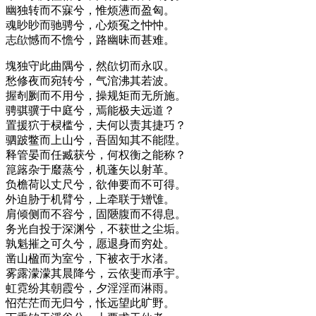
幽独转而不寐兮，惟烦懑而盈匈。
魂眇眇而驰骋兮，心烦冤之忡忡。
志欿憾而不憺兮，路幽昧而甚难。
塊独守此曲隅兮，然欿切而永叹。
愁修夜而宛转兮，气涫沸其若波。
握剞劂而不用兮，操规矩而无所施。
骋骐骥于中庭兮，焉能极夫远道？
置援狖于棂槛兮，夫何以责其捷巧？
驷跛鳖而上山兮，吾固知其不能陞。
释管晏而任臧获兮，何权衡之能称？
箟簬杂于黀蒸兮，机蓬矢以射革。
负檐荷以丈尺兮，欲伸要而不可得。
外迫胁于机臂兮，上牵联于矰隿。
肩倾侧而不容兮，固陿腹而不得息。
务光自投于深渊兮，不获世之尘垢。
孰魁摧之可久兮，愿退身而穷处。
凿山楹而为室兮，下被衣于水渚。
雾露濛濛其晨降兮，云依斐而承宇。
虹霓纷其朝霞兮，夕淫淫而淋雨。
怊茫茫而无归兮，怅远望此旷野。