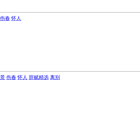
伤春
怀人
景
伤春
怀人
辞赋精选
离别