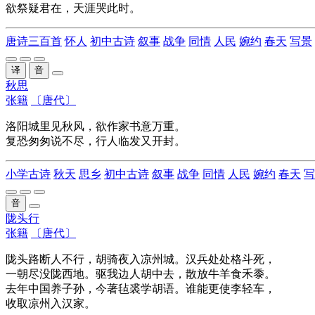
欲祭疑君在，天涯哭此时。
唐诗三百首
怀人
初中古诗
叙事
战争
同情
人民
婉约
春天
写景
译
音
秋思
张籍
〔唐代〕
洛阳城里见秋风，欲作家书
意万重
。
复恐
匆匆说不尽，
行人
临发
又
开封
。
小学古诗
秋天
思乡
初中古诗
叙事
战争
同情
人民
婉约
春天
写
音
陇头行
张籍
〔唐代〕
陇头路断人不行，胡骑夜入凉州城。汉兵处处格斗死，
一朝尽没陇西地。驱我边人胡中去，散放牛羊食禾黍。
去年中国养子孙，今著毡裘学胡语。谁能更使李轻车，
收取凉州入汉家。