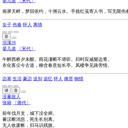
晏几道
〔宋代〕
画屏天畔，梦回
依约
，十洲云水。手捻红笺寄人书，写无限伤
女子
伤春
怀人
离情
音
浣溪沙
晏几道
〔宋代〕
午醉西桥夕未醒。雨花凄断不堪听。归时应减鬓边青。
衣化客尘今古道，柳含春意短长亭。凤楼争见路旁情。
边塞
生活
豪迈
送别
追忆
怀人
痛苦
惋惜
译
音
没蕃故人
张籍
〔唐代〕
前年伐
月支
，城下
没全师
。
蕃汉
断消息，死生长别离。
无人收
废帐
，归马识
残旗
。