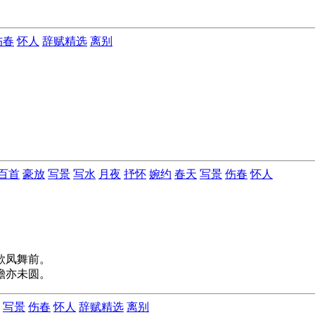
。
伤春
怀人
辞赋精选
离别
百首
豪放
写景
写水
月夜
抒怀
婉约
春天
写景
伤春
怀人
歌凤舞前。
蟾亦未圆。
写景
伤春
怀人
辞赋精选
离别