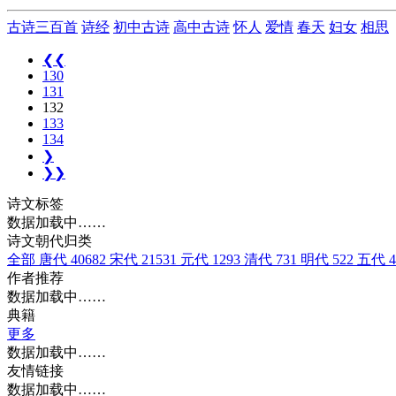
古诗三百首
诗经
初中古诗
高中古诗
怀人
爱情
春天
妇女
相思
❮❮
130
131
132
133
134
❯
❯❯
诗文标签
数据加载中……
诗文朝代归类
全部
唐代
40682
宋代
21531
元代
1293
清代
731
明代
522
五代
4
作者推荐
数据加载中……
典籍
更多
数据加载中……
友情链接
数据加载中……