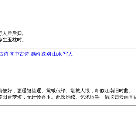
行人雁后归。
凉生
玉枕
时。
古诗
初中古诗
婉约
送别
山水
写人
梅便好，更暖银笙逐。黛蛾低绿。堪教人恨，却似江南旧时曲。
笑阳台梦短，无计怜香玉。此欢难续。乞求歌罢，借取归云画堂