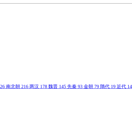
26
南北朝
216
两汉
178
魏晋
145
先秦
93
金朝
79
隋代
19
近代
14