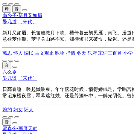
译
音
南乡子·新月又如眉
晏几道
〔宋代〕
新月又如眉。长笛谁教月下吹。楼倚暮云初见雁，
南飞
。漫道
意欲梦
佳期
。梦里关山路不知。却待短
书
来破恨，
应
迟。还是
离思
怀人
惆怅
古文观止
咏物
抒情
冬天
乐府
宋词三百首
小学
音
六么令
晏几道
〔宋代〕
日高春睡，唤起懒装束。年年落花时候，惯得娇眠足。学唱宫
常记东楼夜雪，翠幕遮红烛。还是芳酒杯中，一醉光阴促。曾
婉约
妇女
怀人
音
留春令·画屏天畔