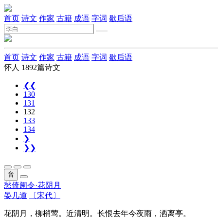
首页
诗文
作家
古籍
成语
字词
歇后语
首页
诗文
作家
古籍
成语
字词
歇后语
怀人
1892篇诗文
❮❮
130
131
132
133
134
❯
❯❯
音
愁倚阑令·花阴月
晏几道
〔宋代〕
花阴月，柳梢莺。近清明。长恨去年今夜雨，洒离亭。