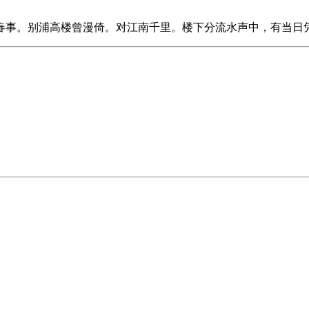
春事。别浦高楼曾漫倚。对江南千里。楼下分流水声中，有当日