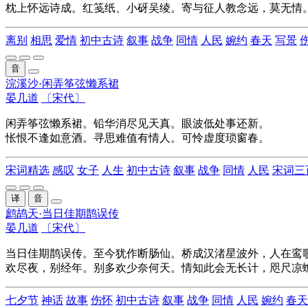
枕上怀远诗成。红笺纸、小砑吴绫。寄与征人教念远，莫无情
离别
相思
爱情
初中古诗
叙事
战争
同情
人民
婉约
春天
写景
音
浣溪沙·闲弄筝弦懒系裙
晏几道
〔宋代〕
闲弄筝弦懒系裙。铅华消尽见天真。眼波低处事还新。
怅恨不逢如意酒。寻思难值有情人。可怜虚度琐窗春。
宋词精选
感叹
女子
人生
初中古诗
叙事
战争
同情
人民
宋词三
译
音
鹧鸪天·当日佳期鹊误传
晏几道
〔宋代〕
当日佳期鹊误传。至今犹作断肠仙。桥成汉渚星波外，人在鸾
欢尽夜，别经年。别多欢少奈何天。情知此会无长计，咫尺凉
七夕节
神话
故事
伤怀
初中古诗
叙事
战争
同情
人民
婉约
春天