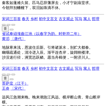
秦客如蓬难久留。匹马忍辞藩屏去，小才宁副庙堂求。
今朝拜别幡幢下，双泪如珠滴不休。
宋词三百首
春天
乡村
初中文言文
古文观止
写马
寓人
哲理
音
省试奉诏涨曲江池（以春字为韵。时乾符二年）
黄滔
〔唐代〕
地脉寒来浅，恩波住后新。引将诸派水，别贮大都春。
幽咽疏通处，清泠迸入辰。渐平连杏岸，旋阔映楼津。
沙没迷行径，洲宽恣跃鳞。愿当舟楫便，一附济川人。
宋词三百首
春天
乡村
初中文言文
古文观止
写马
寓人
哲理
音
菩萨蛮（江干）
王炎
〔宋代〕
远风江急潮来晚。晚来潮急江风远。横岸断山青。青山断岸
横。