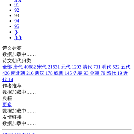
91
92
93
94
95
❯
❯❯
诗文标签
数据加载中……
诗文朝代归类
全部
唐代
40682
宋代
21531
元代
1293
清代
731
明代
522
五代
426
南北朝
216
两汉
178
魏晋
145
先秦
93
金朝
79
隋代
19
近
代
14
作者推荐
数据加载中……
典籍
更多
数据加载中……
友情链接
数据加载中……