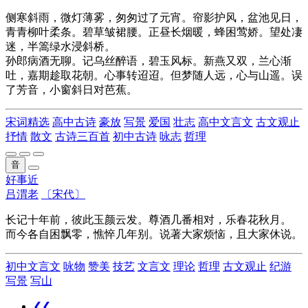
侧寒斜雨，微灯薄雾，匆匆过了元宵。帘影护风，盆池见日，
青青柳叶柔条。碧草皱裙腰。正昼长烟暖，蜂困莺娇。望处凄
迷，半篙绿水浸斜桥。
孙郎病酒无聊。记乌丝醉语，碧玉风标。新燕又双，兰心渐
吐，嘉期趁取花朝。心事转迢迢。但梦随人远，心与山遥。误
了芳音，小窗斜日对芭蕉。
宋词精选
高中古诗
豪放
写景
爱国
壮志
高中文言文
古文观止
抒情
散文
古诗三百首
初中古诗
咏志
哲理
音
好事近
吕渭老
〔宋代〕
长记十年前，彼此玉颜云发。尊酒几番相对，乐春花秋月。
而今各自困飘零，憔悴几年别。说著大家烦恼，且大家休说。
初中文言文
咏物
赞美
技艺
文言文
理论
哲理
古文观止
纪游
写景
写山
❮❮