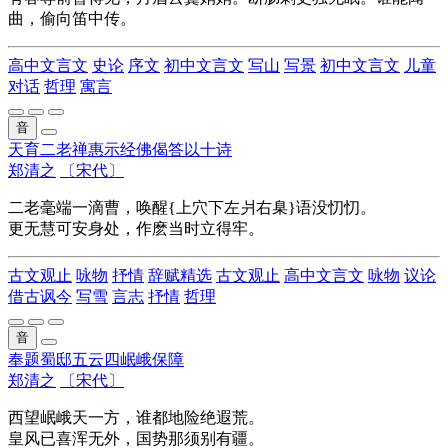
曲，偷向笛中传。
高中文言文
史论
序文
初中文言文
写山
写景
初中文言文
儿童
对话
哲理
寓言
音
天育二老禅惠示经佛偈答以十诗
郑清之
〔宋代〕
二老毫端一滴曹，唤醒{上穴下左爿右臬}语没忉忉。
更无慧可安身处，作麽当时立得牢。
古文观止
咏物
抒情
辞赋精选
古文观止
高中文言文
咏物
议论
借古讽今
写雪
言志
抒情
哲理
音
奉题蜀邸五云四岷峨保障
郑清之
〔宋代〕
西望岷峨天一方，谁都地险绝遐荒。
皇风已喜浑无外，国势那须别有疆。