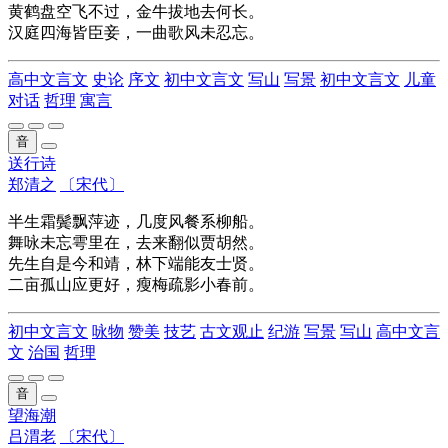
黄鹤盘空飞不过，金牛拔地去何长。
汉庭四海皆臣妾，一曲歌风未忍忘。
高中文言文
史论
序文
初中文言文
写山
写景
初中文言文
儿童
对话
哲理
寓言
音
送行诗
郑清之
〔宋代〕
半生霜鬓飘萍迹，几度风餐系柳船。
舞咏未忘雩里在，去来翻似贾胡然。
先生自是今和靖，林下端能友士贤。
二亩孤山应更好，瘦梅疏影小春前。
初中文言文
咏物
赞美
技艺
古文观止
纪游
写景
写山
高中文言
文
治国
哲理
音
望海潮
吕渭老
〔宋代〕