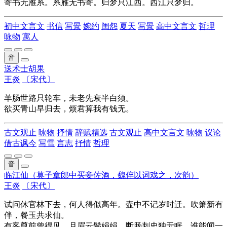
寄书无雁系。系雁无书寄。归梦只江西。西江只梦归。
初中文言文
书信
写景
婉约
闺怨
夏天
写景
高中文言文
哲理
咏物
寓人
音
送术士胡果
王炎
〔宋代〕
羊肠世路只轮车，未老先衰半白须。
欲买青山早归去，烦君算我有钱无。
古文观止
咏物
抒情
辞赋精选
古文观止
高中文言文
咏物
议论
借古讽今
写雪
言志
抒情
哲理
音
临江仙（莫子章郎中买妾佐酒，魏倅以词戏之，次韵）
王炎
〔宋代〕
试问休官林下去，何人得似高年。壶中不记岁时迁。吹箫新有
伴，餐玉共求仙。
有客尊前曾得见，月眉云鬓娟娟。断肠刺史独无眠。谁能闻一