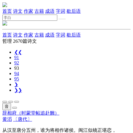
首页
诗文
作家
古籍
成语
字词
歇后语
首页
诗文
作家
古籍
成语
字词
歇后语
哲理
2670篇诗文
❮❮
91
92
93
94
95
❯
❯❯
音
辞相府（时蒙堂帖追赴阙）
黄滔
〔唐代〕
从汉至唐分五州，谁为将相作诸侯。闽江似镜正堪恋，