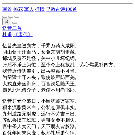
写景
桃花
寓人
抒情
早教古诗100首
音
忆昔二首
杜甫
〔唐代〕
忆昔
先皇巡朔方
，千乘万骑入咸阳。
阴山骄子汗血马，长驱东胡胡走藏。
邺城反覆不足怪，关中小儿坏纪纲。
张后不乐上为忙，至令今上犹拨乱，劳心焦思补四方。
我昔近侍叨奉引，出兵整肃不可当。
为留猛士守未央，致使岐雍防西羌。
犬戎直来坐御床，百官跣足随天王。
愿见北地傅介子，老儒不用尚书郎。
忆昔开元全盛日，小邑犹藏万家室。
稻米流脂粟米白，公私仓廪俱丰实。
九州道路无豺虎，远行不劳吉日出。
齐纨鲁缟车班班，男耕女桑不相失。
宫中圣人奏云门，天下朋友皆胶漆。
百馀年间未灾变，叔孙礼乐萧何律。