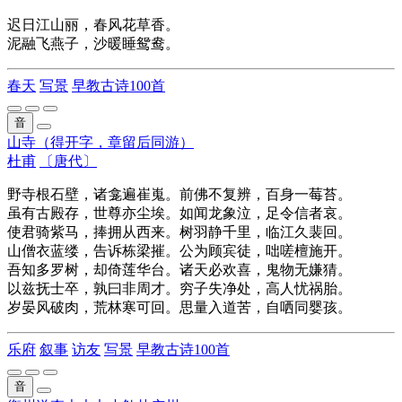
迟日
江山丽，春风花草香。
泥融
飞燕子，沙暖睡
鸳鸯
。
春天
写景
早教古诗100首
音
山寺（得开字，章留后同游）
杜甫
〔唐代〕
野寺根石壁，诸龛遍崔嵬。前佛不复辨，百身一莓苔。
虽有古殿存，世尊亦尘埃。如闻龙象泣，足令信者哀。
使君骑紫马，捧拥从西来。树羽静千里，临江久裴回。
山僧衣蓝缕，告诉栋梁摧。公为顾宾徒，咄嗟檀施开。
吾知多罗树，却倚莲华台。诸天必欢喜，鬼物无嫌猜。
以兹抚士卒，孰曰非周才。穷子失净处，高人忧祸胎。
岁晏风破肉，荒林寒可回。思量入道苦，自哂同婴孩。
乐府
叙事
访友
写景
早教古诗100首
音