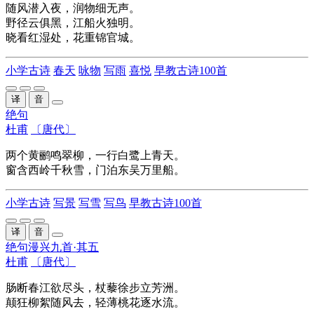
随风潜入夜，润物细无声。
野径云俱黑，江船火独明。
晓看红湿处，花重锦官城。
小学古诗
春天
咏物
写雨
喜悦
早教古诗100首
译
音
绝句
杜甫
〔唐代〕
两个黄鹂鸣翠柳，一行白鹭上青天。
窗含
西岭
千秋雪
，门
泊
东吴
万里船
。
小学古诗
写景
写雪
写鸟
早教古诗100首
译
音
绝句漫兴九首·其五
杜甫
〔唐代〕
肠断春江欲尽头，杖藜徐步立
芳洲
。
颠狂
柳絮随风去，轻薄桃花逐水流。