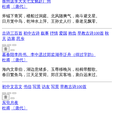
衡州送李大夫七丈勉赴广州
杜甫
〔唐代〕
斧钺下青冥，楼船过洞庭。北风随爽气，南斗避文星。
日月笼中鸟，乾坤水上萍。王孙丈人行，垂老见飘零。
古诗三百首
初中古诗
叙事
抒情
爱国
抱负
早教古诗100首
秋
天
边塞
思乡
音
暮春陪李尚书、李中丞过郑监湖亭泛舟（得过字韵）
杜甫
〔唐代〕
海内文章伯，湖边意绪多。玉尊移晚兴，桂楫带酣歌。
春日繁鱼鸟，江天足芰荷。郑庄宾客地，衰白远来过。
初中文言文
书信
写景
访友
写景
早教古诗100首
音
东屯月夜
杜甫
〔唐代〕