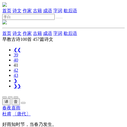
首页
诗文
作家
古籍
成语
字词
歇后语
首页
诗文
作家
古籍
成语
字词
歇后语
早教古诗100首
457篇诗文
❮❮
39
40
41
42
43
❯
❯❯
译
音
春夜喜雨
杜甫
〔唐代〕
好雨知时节，当春乃发生。