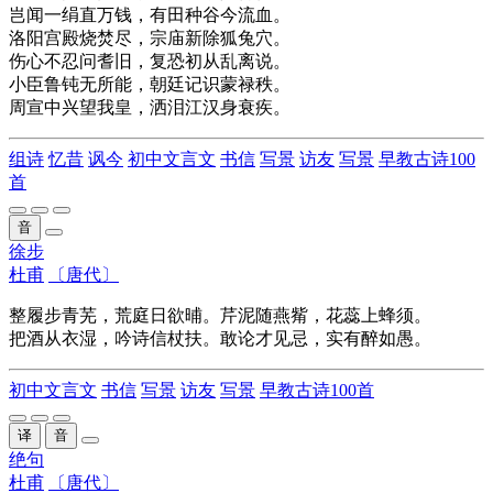
岂闻一绢直万钱，有田种谷今流血。
洛阳宫殿烧焚尽，宗庙新除狐兔穴。
伤心不忍问耆旧，复恐初从乱离说。
小臣鲁钝无所能，朝廷记识蒙禄秩。
周宣中兴望我皇，洒泪江汉身衰疾。
组诗
忆昔
讽今
初中文言文
书信
写景
访友
写景
早教古诗100
首
音
徐步
杜甫
〔唐代〕
整履步青芜，荒庭日欲晡。芹泥随燕觜，花蕊上蜂须。
把酒从衣湿，吟诗信杖扶。敢论才见忌，实有醉如愚。
初中文言文
书信
写景
访友
写景
早教古诗100首
译
音
绝句
杜甫
〔唐代〕