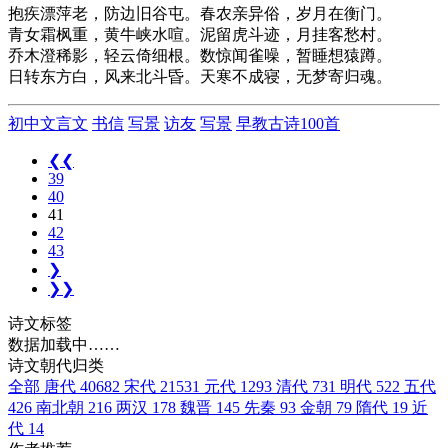
抱疾漂萍老，防边旧谷屯。春农亲异俗，岁月在衡门。
青女霜枫重，黄牛峡水喧。泥留虎斗迹，月挂客愁村。
乔木澄稀影，轻云倚细根。数惊闻雀噪，暂睡想猿蹲。
日转东方白，风来北斗昏。天寒不成寝，无梦寄归魂。
初中文言文
书信
写景
访友
写景
早教古诗100首
❮❮
39
40
41
42
43
❯
❯❯
诗文标签
数据加载中……
诗文朝代归类
全部
唐代
40682
宋代
21531
元代
1293
清代
731
明代
522
五代
426
南北朝
216
两汉
178
魏晋
145
先秦
93
金朝
79
隋代
19
近
代
14