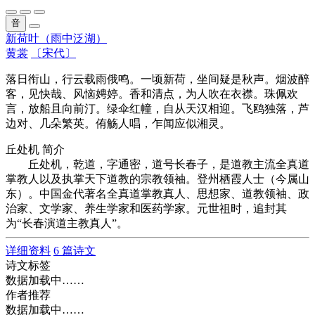
音
新荷叶（雨中泛湖）
黄裳
〔宋代〕
落日衔山，行云载雨俄鸣。一顷新荷，坐间疑是秋声。烟波醉
客，见快哉、风恼娉婷。香和清点，为人吹在衣襟。珠佩欢
言，放船且向前汀。绿伞红幢，自从天汉相迎。飞鸥独落，芦
边对、几朵繁英。侑觞人唱，乍闻应似湘灵。
丘处机 简介
丘处机，乾道，字通密，道号长春子，是道教主流全真道
掌教人以及执掌天下道教的宗教领袖。登州栖霞人士（今属山
东）。中国金代著名全真道掌教真人、思想家、道教领袖、政
治家、文学家、养生学家和医药学家。元世祖时，追封其
为“长春演道主教真人”。
详细资料
6 篇诗文
诗文标签
数据加载中……
作者推荐
数据加载中……