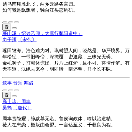
越鸟南翔雁北飞，两乡云路各言归。
如何我是飘飘者，独向江头恋钓矶。
音
蓦山溪（绍兴乙卯，大雪行鄱阳道中）
向子諲
〔宋代〕
瑶田银海。浩色难为对。琪树照人间，晓然是、华严境界。万
年松径，一带旧峰峦，深掩覆，密遮藏，三昧光无碍。
金毛狮子，打就休惊怪。片片上红炉，且不可、将情作解。有
无不道，泯绝去来今，明即暗，暗还明，只个长不昧。
叙事
音乐
舞蹈
音
高士咏。周丰
吴筠
〔唐代〕
周丰贵隐耀，静默尊无名。鲁侯询政体，喻以治道精。
莅人在忠悫，疑叛由会盟。一言达至义，千载良为程。