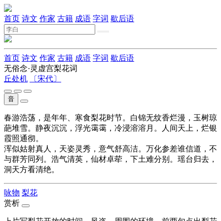
首页
诗文
作家
古籍
成语
字词
歇后语
首页
诗文
作家
古籍
成语
字词
歇后语
无俗念·灵虚宫梨花词
丘处机
〔宋代〕
音
春游浩荡，是年年、寒食梨花时节。白锦无纹香烂漫，玉树琼
葩堆雪。静夜沉沉，浮光霭霭，冷浸溶溶月。人间天上，烂银
霞照通彻。
浑似姑射真人，天姿灵秀，意气舒高洁。万化参差谁信道，不
与群芳同列。浩气清英，仙材卓荦，下土难分别。瑶台归去，
洞天方看清绝。
咏物
梨花
赏析