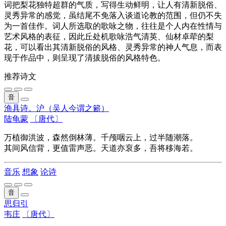
词把梨花独特超群的气质，写得生动鲜明，让人有清新脱俗、
灵秀异常的感觉，虽结尾不免落入谈道论教的范围，但仍不失
为一首佳作。词人所选取的歌咏之物，往往是个人内在性情与
艺术风格的表征，因此丘处机歌咏浩气清英、仙材卓荦的梨
花，可以看出其清新脱俗的风格、灵秀异常的神人气息，而表
现于作品中，则呈现了清拔脱俗的风格特色。
推荐诗文
音
渔具诗。沪（吴人今谓之簖）
陆龟蒙
〔唐代〕
万植御洪波，森然倒林薄。千颅咽云上，过半随潮落。
其间风信背，更值雷声恶。天道亦裒多，吾将移海若。
音乐
想象
论诗
音
思归引
韦庄
〔唐代〕