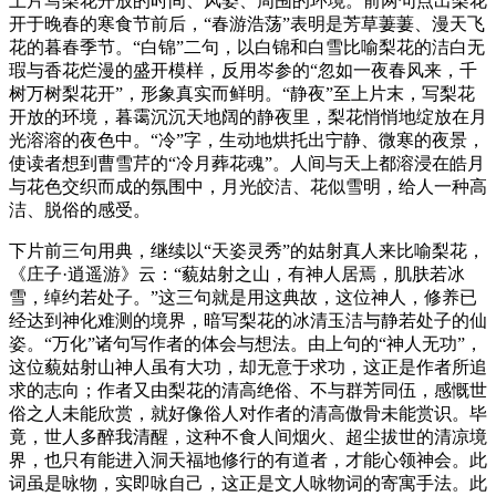
上片写梨花开放的时间、风姿、周围的环境。前两句点出梨花
开于晚春的寒食节前后，“春游浩荡”表明是芳草萋萋、漫天飞
花的暮春季节。“白锦”二句，以白锦和白雪比喻梨花的洁白无
瑕与香花烂漫的盛开模样，反用岑参的“忽如一夜春风来，千
树万树梨花开”，形象真实而鲜明。“静夜”至上片末，写梨花
开放的环境，暮霭沉沉天地阔的静夜里，梨花悄悄地绽放在月
光溶溶的夜色中。“冷”字，生动地烘托出宁静、微寒的夜景，
使读者想到曹雪芹的“冷月葬花魂”。人间与天上都溶浸在皓月
与花色交织而成的氛围中，月光皎洁、花似雪明，给人一种高
洁、脱俗的感受。
下片前三句用典，继续以“天姿灵秀”的姑射真人来比喻梨花，
《庄子·逍遥游》云：“藐姑射之山，有神人居焉，肌肤若冰
雪，绰约若处子。”这三句就是用这典故，这位神人，修养已
经达到神化难测的境界，暗写梨花的冰清玉洁与静若处子的仙
姿。“万化”诸句写作者的体会与想法。由上句的“神人无功”，
这位藐姑射山神人虽有大功，却无意于求功，这正是作者所追
求的志向；作者又由梨花的清高绝俗、不与群芳同伍，感慨世
俗之人未能欣赏，就好像俗人对作者的清高傲骨未能赏识。毕
竟，世人多醉我清醒，这种不食人间烟火、超尘拔世的清凉境
界，也只有能进入洞天福地修行的有道者，才能心领神会。此
词虽是咏物，实即咏自己，这正是文人咏物词的寄寓手法。此