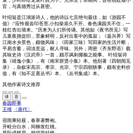
衰，少时即给龙泉叶姓为子。光宗至宁宗期间，曾在朝廷做小
官，与真德秀过从甚密。
叶绍翁是江湖派诗人，他的诗以七言绝句最佳，如《游园不
值》:"应怜屐齿印苍苔,小扣柴扉久不开。春色满园关不住，一
枝红杏出墙来。"历来为人们所传诵。其他如《夜书所见》写
儿童夜挑促织，景象鲜明，反衬出客中的孤寂；《嘉兴界》写
江南水乡景色，颇饶风味；《田家三咏》写田家的生活片断，
平易含蓄，词淡意远，耐人寻味。另外，周密《齐东野语》载
其咏史诗《汉武帝》一首，颇尽讽刺揶揄之能事。 叶绍翁诗
集《靖逸小集》，有《南宋群贤小集》本。他别著《四朝闻见
录》，杂叙宋高宗、孝宗、光宗、宁宗四朝轶事，颇有史料价
值，有《知不足斋丛书》本、《丛书集成》本。
其他作家诗文推荐
译
音
春园即事
王维
〔唐代〕
宿雨
乘轻屐，
春寒
著弊袍。
开
畦
分白水，
间柳
发红桃。
草际成
棋局
，林端举
桔槔
。