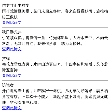
访龙井山中村叟
雨打荒篱豆荚垂，柴门未启立多时。客来自掘蹲鸱煮，旋拾枯
松三数枝。
查阅此诗文
秋日游龙井
引道烦双鹤，携囊倩一童。竹光杯影里，人语水声中。不雨云
常湿，无霜叶自红。我来何所事，端为听松风。
查阅此诗文
赏梅
梅花宜雪犹宜月，水畔山边更自奇。十四字传和靖后，又传君
际五言诗。
查阅此诗文
访隐者
开门迎客着山袍，井畔猕猴一树桃。儿向草间寻落果，妻从墙
角过香醪。旧栽松子今能大，新起茅堂不甚高。历遍贵游无此
味，韭和春雨笋和糟。
查阅此诗文