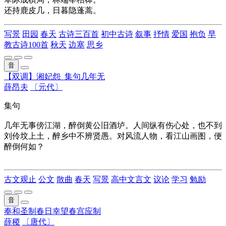
还持
鹿皮几
，
日暮
隐蓬蒿。
写景
田园
春天
古诗三百首
初中古诗
叙事
抒情
爱国
抱负
早
教古诗100首
秋天
边塞
思乡
音
【双调】湘妃怨_集句几年无
薛昂夫
〔元代〕
集句
几年无事傍江湖，醉倒黄公旧酒垆。人间纵有伤心处，也不到
刘伶坟上土，醉乡中不辨贤愚。对风流人物，看江山画图，便
醉倒何如？
古文观止
公文
散曲
春天
写景
高中文言文
议论
学习
勉励
音
奉和圣制春日幸望春宫应制
薛稷
〔唐代〕