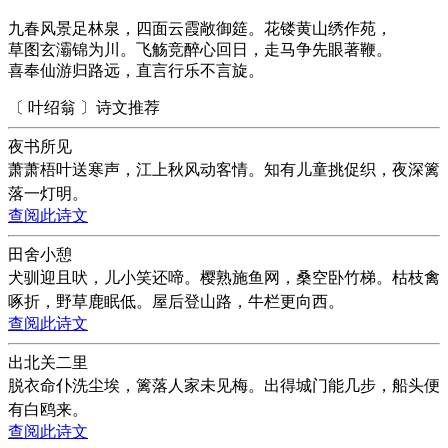
九春风景足林泉，四面云霞敞御筵。花镂黄山绣作苑，
草图玄灞锦为川。飞觞竞醉心回日，走马争先眼著鞭。
喜奉仙游归路远，直言行乐不言旋。
〔 叶绍翁 〕诗文推荐
夜书所见
萧萧梧叶送寒声，江上秋风动客情。知有儿童挑促织，夜深篱
落一灯明。
查阅此诗文
田舍小憩
犬驯迎且吠，儿小笑还啼。樱熟施鱼网，桑空卧竹梯。枯枝禽
啄折，野草鹿眠低。屋后登山路，牛栏更向西。
查阅此诗文
出北关二里
脱衣命仆洗尘埃，篱落人家未见梅。出得城门能几步，船头便
有白鸥来。
查阅此诗文