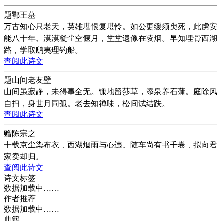
题鄂王墓
万古知心只老天，英雄堪恨复堪怜。如公更缓须臾死，此虏安
能八十年。漠漠凝尘空偃月，堂堂遗像在凌烟。早知埋骨西湖
路，学取鸱夷理钓船。
查阅此诗文
题山间老友壁
山间虽寂静，未得事全无。锄地留莎草，添泉养石蒲。庭除风
自扫，身世月同孤。老去知禅味，松间试结趺。
查阅此诗文
赠陈宗之
十载京尘染布衣，西湖烟雨与心违。随车尚有书千卷，拟向君
家卖却归。
查阅此诗文
诗文标签
数据加载中……
作者推荐
数据加载中……
典籍