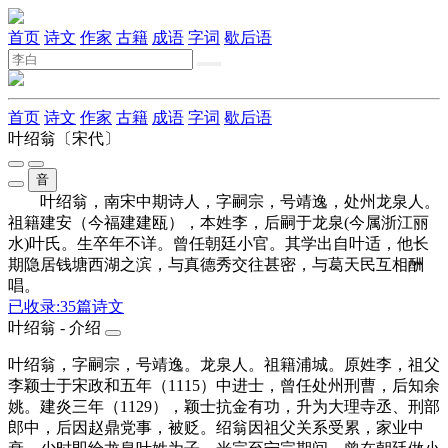
首页
诗文
作家
古籍
成语
字词
歇后语
首页
诗文
作家
古籍
成语
字词
歇后语
叶绍翁
〔宋代〕
音
叶绍翁，南宋中期诗人，字嗣宗，号靖逸，处州龙泉人。
祖籍建安（今福建建瓯），本姓李，后嗣于龙泉(今属浙江丽
水)叶氏。生卒年不详。曾任朝廷小官。其学出自叶适，他长
期隐居钱塘西湖之滨，与真德秀交往甚密，与葛天民互相酬
唱。
已收录:
35
篇诗文
叶绍翁 - 介绍
叶绍翁，字嗣宗，号靖逸。龙泉人。祖籍浦城。原姓李，祖父
李颖士于宋政和五年（1115）中进士，曾任处州刑曹，后知余
姚。建炎三年（1129），颖士抗金有功，升为大理寺丞、刑部
郎中，后因赵鼎党事，被贬。绍翁因祖父关系受累，家业中