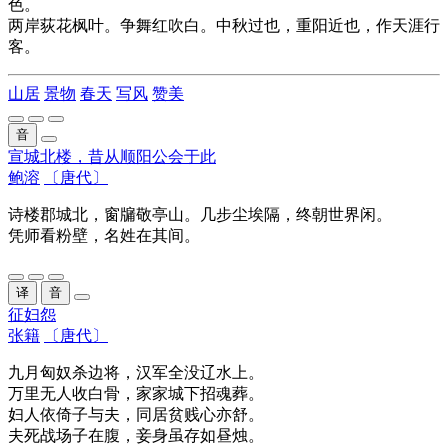
色。
两岸荻花枫叶。争舞红吹白。中秋过也，重阳近也，作天涯行
客。
山居
景物
春天
写风
赞美
音
宣城北楼，昔从顺阳公会于此
鲍溶
〔唐代〕
诗楼郡城北，窗牖敬亭山。几步尘埃隔，终朝世界闲。
凭师看粉壁，名姓在其间。
译
音
征妇怨
张籍
〔唐代〕
九月匈奴杀边将，汉军全没辽水上。
万里无人收白骨，家家城下
招魂葬
。
妇人
依倚
子与夫，
同居
贫贱心亦舒。
夫死战场子在腹，妾身虽存如
昼烛
。