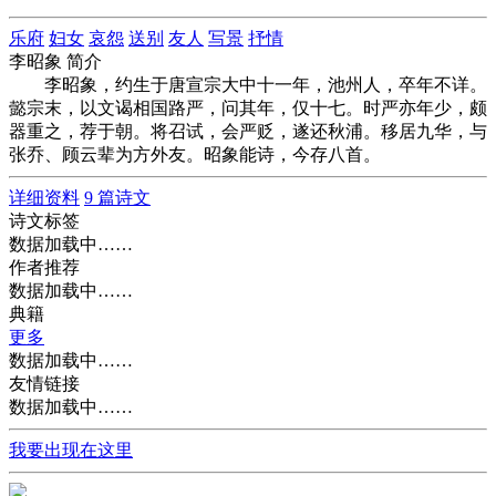
乐府
妇女
哀怨
送别
友人
写景
抒情
李昭象 简介
李昭象，约生于唐宣宗大中十一年，池州人，卒年不详。
懿宗末，以文谒相国路严，问其年，仅十七。时严亦年少，颇
器重之，荐于朝。将召试，会严贬，遂还秋浦。移居九华，与
张乔、顾云辈为方外友。昭象能诗，今存八首。
详细资料
9 篇诗文
诗文标签
数据加载中……
作者推荐
数据加载中……
典籍
更多
数据加载中……
友情链接
数据加载中……
我要出现在这里