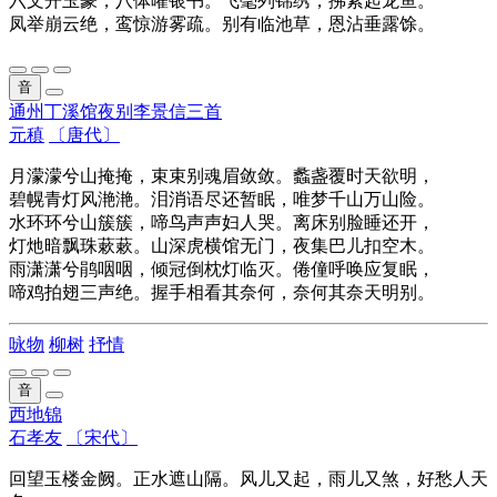
六文开玉篆，八体曜银书。飞毫列锦绣，拂素起龙鱼。
凤举崩云绝，鸾惊游雾疏。别有临池草，恩沾垂露馀。
音
通州丁溪馆夜别李景信三首
元稹
〔唐代〕
月濛濛兮山掩掩，束束别魂眉敛敛。蠡盏覆时天欲明，
碧幌青灯风滟滟。泪消语尽还暂眠，唯梦千山万山险。
水环环兮山簇簇，啼鸟声声妇人哭。离床别脸睡还开，
灯灺暗飘珠蔌蔌。山深虎横馆无门，夜集巴儿扣空木。
雨潇潇兮鹃咽咽，倾冠倒枕灯临灭。倦僮呼唤应复眠，
啼鸡拍翅三声绝。握手相看其奈何，奈何其奈天明别。
咏物
柳树
抒情
音
西地锦
石孝友
〔宋代〕
回望玉楼金阙。正水遮山隔。风儿又起，雨儿又煞，好愁人天