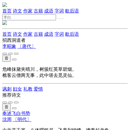
首页
诗文
作家
古籍
成语
字词
歇后语
首页
诗文
作家
古籍
成语
字词
歇后语
招西洞道者
李昭象
〔唐代〕
音
危峰抹黛夹晴川，树簇红英草碧烟。
樵客云僧两无事，此中堪去觅灵仙。
讽刺
妇女
礼教
爱情
推荐诗文
音
奉述飞白书势
沈周
〔明代〕