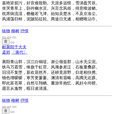
嘉艳皆损污，好音难殷勤。天涯多远恨，雪涕盈芳辰。
坐哭青草上，卧吟幽水滨。兴言念风俗，得意唯波鳞。
枕席病流湿，檐楹若飞津。始知吴楚水，不及京洛尘。
风浦荡归棹，泥陂陷征轮。两途日无遂，相赠唯沾巾。
咏物
柳树
抒情
音
献襄阳于大夫
孟郊
〔唐代〕
襄阳青山郭，汉江白铜堤。谢公领兹郡，山水无尘泥。
铁马万霜雪，绛旗千虹霓。风漪参差泛，石板重叠跻。
旧泪不复堕，新欢居然齐。还耕竟原野，归老相扶携。
物色增暧暧，寒芳更萋萋。渊清有遐略，高躅无近蹊。
即此富苍翠，自然引翔栖。曩游常抱忆，夙好今尚暌。
愿言从逸辔，暇日凌清溪。
咏物
柳树
抒情
音