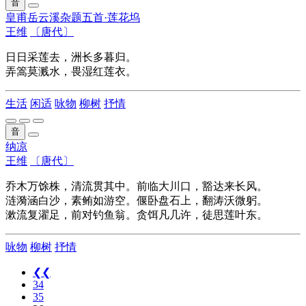
音
皇甫岳云溪杂题五首·莲花坞
王维
〔唐代〕
日日采莲去，洲长多暮归。
弄篙莫溅水，畏湿红莲衣。
生活
闲适
咏物
柳树
抒情
音
纳凉
王维
〔唐代〕
乔木万馀株，清流贯其中。前临大川口，豁达来长风。
涟漪涵白沙，素鲔如游空。偃卧盘石上，翻涛沃微躬。
漱流复濯足，前对钓鱼翁。贪饵凡几许，徒思莲叶东。
咏物
柳树
抒情
❮❮
34
35