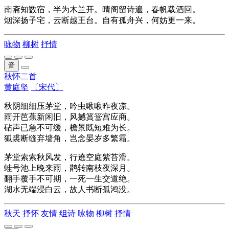
南斋知数宿，半为木兰开。晴阁留诗遍，春帆载酒回。
烟深扬子宅，云断越王台。自有孤舟兴，何妨更一来。
咏物
柳树
抒情
音
秋怀二首
黄庭坚
〔宋代〕
秋阴细细压茅堂，吟虫啾啾昨夜凉。
雨开芭蕉新闲旧，风撼篔簹宫应商。
砧声已急不可缓，檐景既短难为长。
狐裘断缝弃墙角，岂念晏岁多繁霜。
茅堂索索秋风发，行遶空庭紫苔滑。
蛙号池上晚来雨，鹊转南枝夜深月。
翻手覆手不可期，一死一生交道绝。
湖水无端浸白云，故人书断孤鸿没。
秋天
抒怀
友情
组诗
咏物
柳树
抒情