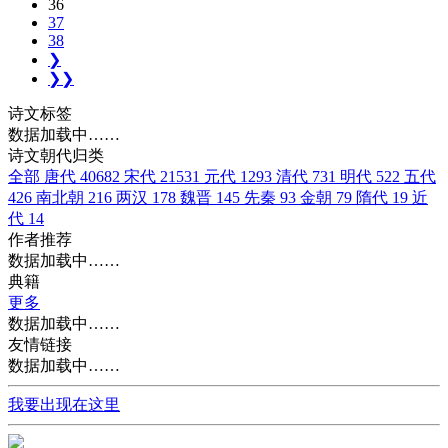
36
37
38
❯
❯❯
诗文标签
数据加载中……
诗文朝代归类
全部
唐代
40682
宋代
21531
元代
1293
清代
731
明代
522
五代
426
南北朝
216
两汉
178
魏晋
145
先秦
93
金朝
79
隋代
19
近
代
14
作者推荐
数据加载中……
典籍
更多
数据加载中……
友情链接
数据加载中……
我要出现在这里