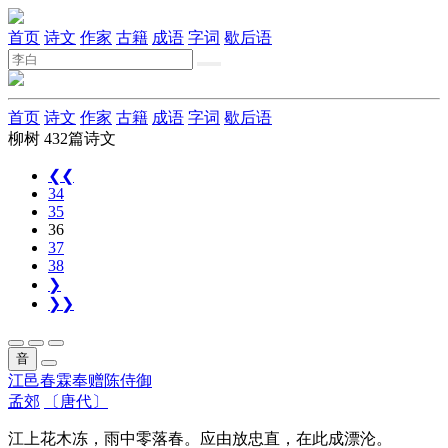
首页
诗文
作家
古籍
成语
字词
歇后语
首页
诗文
作家
古籍
成语
字词
歇后语
柳树
432篇诗文
❮❮
34
35
36
37
38
❯
❯❯
音
江邑春霖奉赠陈侍御
孟郊
〔唐代〕
江上花木冻，雨中零落春。应由放忠直，在此成漂沦。