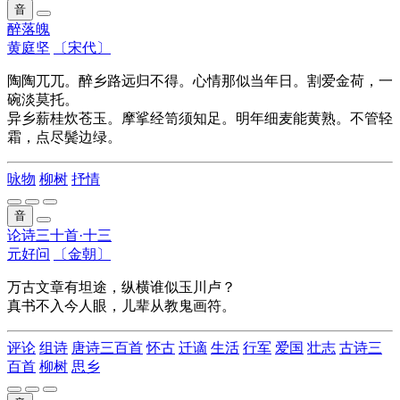
音
醉落魄
黄庭坚
〔宋代〕
陶陶兀兀。醉乡路远归不得。心情那似当年日。割爱金荷，一
碗淡莫托。
异乡薪桂炊苍玉。摩挲经笥须知足。明年细麦能黄熟。不管轻
霜，点尽鬓边绿。
咏物
柳树
抒情
音
论诗三十首·十三
元好问
〔金朝〕
万古文章有坦途，纵横谁似玉川卢？
真书不入今人眼，儿辈从教鬼画符。
评论
组诗
唐诗三百首
怀古
迁谪
生活
行军
爱国
壮志
古诗三
百首
柳树
思乡