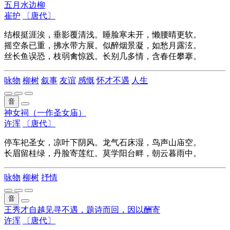
五月水边柳
崔护
〔唐代〕
结根挺涯涘，垂影覆清浅。睡脸寒未开，懒腰晴更软。
摇空条已重，拂水带方展。似醉烟景凝，如愁月露泫。
丝长鱼误恐，枝弱禽惊践。长别几多情，含春任攀搴。
咏物
柳树
叙事
友谊
感慨
怀才不遇
人生
音
神女祠（一作圣女庙）
许浑
〔唐代〕
停车祀圣女，凉叶下阴风。龙气石床湿，鸟声山庙空。
长眉留桂绿，丹脸寄莲红。莫学阳台畔，朝云暮雨中。
咏物
柳树
抒情
音
王秀才自越见寻不遇，题诗而回，因以酬寄
许浑
〔唐代〕