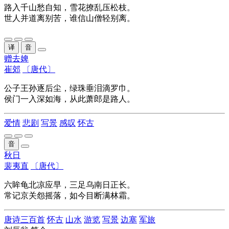
路入千山愁自知，雪花撩乱压松枝。
世人并道离别苦，谁信山僧轻别离。
译
音
赠去婢
崔郊
〔唐代〕
公子王孙
逐
后尘
，
绿珠
垂泪滴
罗巾
。
侯门
一入深如海，从此
萧郎
是路人。
爱情
悲剧
写景
感叹
怀古
音
秋日
裴夷直
〔唐代〕
六眸龟北凉应早，三足乌南日正长。
常记京关怨摇落，如今目断满林霜。
唐诗三百首
怀古
山水
游览
写景
边塞
军旅