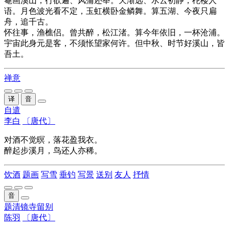
罨画溪山，行欲遍、风蒲还举。天渐远、水云初静，柁楼人
语。月色波光看不定，玉虹横卧金鳞舞。算五湖、今夜只扁
舟，追千古。
怀往事，渔樵侣。曾共醉，松江渚。算今年依旧，一杯沧浦。
宇宙此身元是客，不须怅望家何许。但中秋、时节好溪山，皆
吾土。
禅意
译
音
自遣
李白
〔唐代〕
对酒不觉暝，落花盈我衣。
醉起步溪月，鸟还人亦稀。
饮酒
题画
写雪
垂钓
写景
送别
友人
抒情
音
题清镜寺留别
陈羽
〔唐代〕