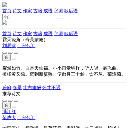
首页
诗文
作家
古籍
成语
字词
歇后语
首页
诗文
作家
古籍
成语
字词
歇后语
霜天晓角（寿吴蒙庵）
刘辰翁
〔宋代〕
音
臞然如竹。自是天仙福。小小画堂锦样，听人唱、鹤飞曲。
橙橘黄又绿。蟹到新篘熟。便做月三十斛，饮不尽、菊潭菊。
乐府
春景
壮志难酬
怀才不遇
推荐诗文
音
满江红
范成大
〔宋代〕