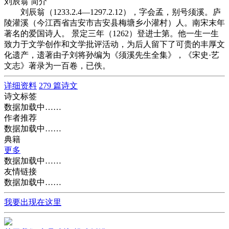
刘辰翁 简介
刘辰翁（1233.2.4—1297.2.12），字会孟，别号须溪。庐
陵灌溪（今江西省吉安市吉安县梅塘乡小灌村）人。南宋末年
著名的爱国诗人。 景定三年（1262）登进士第。他一生一生
致力于文学创作和文学批评活动，为后人留下了可贵的丰厚文
化遗产，遗著由子刘将孙编为《须溪先生全集》，《宋史·艺
文志》著录为一百卷，已佚。
详细资料
279 篇诗文
诗文标签
数据加载中……
作者推荐
数据加载中……
典籍
更多
数据加载中……
友情链接
数据加载中……
我要出现在这里