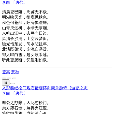
李白
〔唐代〕
清晨登
巴陵
，
周览
无不极。
明湖映天光，彻底见秋色。
秋色何苍然，
际海
俱澄鲜。
山青灭远树，水绿无寒烟。
来帆出江中，去鸟向日边。
风清
长沙浦
，山空
云梦
田。
瞻光
惜颓发，
阅水
悲徂年。
北
渚
既荡漾，东流自
潺湲
。
郢人
唱白雪，越女歌
采莲
。
听此更肠断，凭崖泪如泉。
登高
悲秋
音
入彭蠡经松门观石镜缅怀谢康乐题诗书游览之志
李白
〔唐代〕
谢公之彭蠡，因此游松门。
余方窥石镜，兼得穷江源。
将欲继风雅，岂徒清心魂。