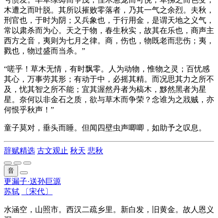
木遭之而叶脱。其所以摧败零落者，乃其
一气
之
余烈
。夫秋，
刑官
也，于时为阴；又兵象也，于行用金，是谓天地之义气，
常以肃杀而为心。天之于物，春生秋实，故其在乐也，商声主
西
方
之音，夷则为七月之律。商，伤也，物既老而悲伤；夷，
戮也，物过盛而当杀。”
“嗟乎！草木无情，
有时
飘零。人为动物，惟物之灵；百忧感
其心，万事劳其形；有动于中，必摇其精。而况思其力之所不
及，忧其智之所不能；宜其
渥
然丹者为槁木，
黟
然黑者为
星
星
。奈何以非金石之质，欲与草木而争荣？念谁为之戕贼，亦
何恨乎秋声！”
童子莫对，垂头而睡。但闻四壁虫声唧唧，如助予之叹息。
辞赋精选
古文观止
秋天
悲秋
音
更漏子·送孙巨源
苏轼
〔宋代〕
水涵空，山照市。西汉二疏乡里。新白发，旧黄金。故人恩义