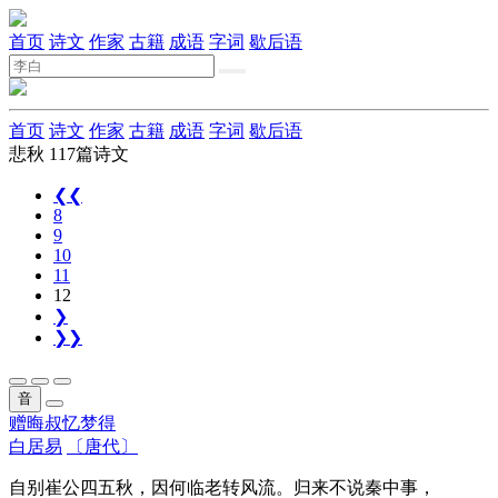
首页
诗文
作家
古籍
成语
字词
歇后语
首页
诗文
作家
古籍
成语
字词
歇后语
悲秋
117篇诗文
❮❮
8
9
10
11
12
❯
❯❯
音
赠晦叔忆梦得
白居易
〔唐代〕
自别崔公四五秋，因何临老转风流。归来不说秦中事，