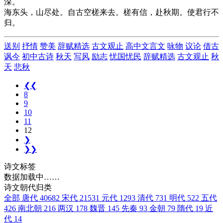
深。
海东头，山尽处。自古空槎来去。槎有信，赴秋期。使君行不
归。
送别
抒情
赞美
辞赋精选
古文观止
高中文言文
咏物
议论
借古
讽今
初中古诗
秋天
写风
励志
忧国忧民
辞赋精选
古文观止
秋
天
悲秋
❮❮
8
9
10
11
12
❯
❯❯
诗文标签
数据加载中……
诗文朝代归类
全部
唐代
40682
宋代
21531
元代
1293
清代
731
明代
522
五代
426
南北朝
216
两汉
178
魏晋
145
先秦
93
金朝
79
隋代
19
近
代
14