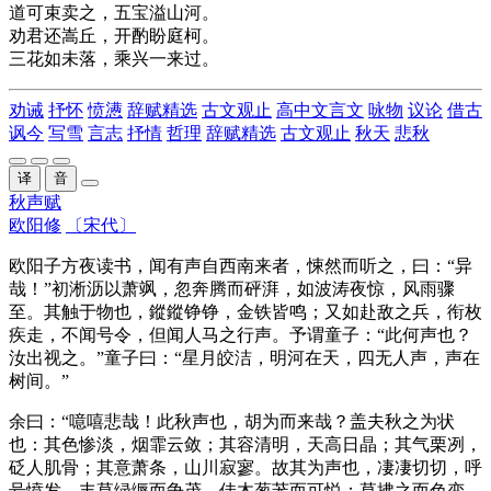
道可束卖之，五宝溢山河。
劝君还嵩丘，开酌盼庭柯。
三花如未落，乘兴一来过。
劝诫
抒怀
愤懑
辞赋精选
古文观止
高中文言文
咏物
议论
借古
讽今
写雪
言志
抒情
哲理
辞赋精选
古文观止
秋天
悲秋
译
音
秋声赋
欧阳修
〔宋代〕
欧阳子
方
夜读书，闻有声自西南来者，
悚然
而听之，曰：“异
哉！”
初淅沥以萧飒
，忽奔腾而
砰湃
，如波涛夜惊，风雨骤
至。其触于物也，
鏦鏦铮铮
，金铁皆鸣；又如赴敌之兵，
衔枚
疾走，不闻号令，但闻人马之行声。予谓童子：“此何声也？
汝出视之。”童子曰：“星月皎洁，
明河
在天，四无人声，声在
树间。”
余曰：“噫嘻悲哉！此秋声也，胡为而来哉？盖夫
秋之为状
也：其色
惨淡
，
烟霏
云敛
；其容清明，天高
日晶
；其气
栗冽
，
砭
人肌骨；其意萧条，山川寂寥。故其为声也，凄凄切切，呼
号愤发。丰草
绿缛
而争茂，佳木葱茏而可悦；草拂之而色变，