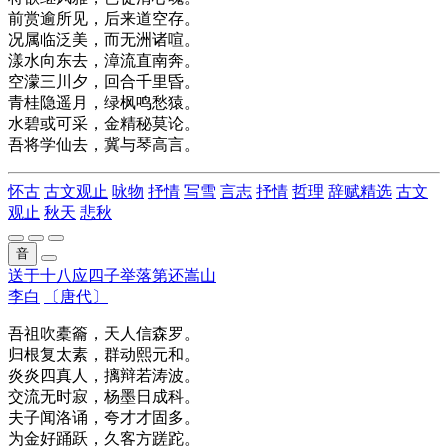
前赏逾所见，后来道空存。
况属临泛美，而无洲诸喧。
漾水向东去，漳流直南奔。
空濛三川夕，回合千里昏。
青桂隐遥月，绿枫鸣愁猿。
水碧或可采，金精秘莫论。
吾将学仙去，冀与琴高言。
怀古
古文观止
咏物
抒情
写雪
言志
抒情
哲理
辞赋精选
古文
观止
秋天
悲秋
音
送于十八应四子举落第还嵩山
李白
〔唐代〕
吾祖吹橐籥，天人信森罗。
归根复太素，群动熙元和。
炎炎四真人，摛辩若涛波。
交流无时寂，杨墨日成科。
夫子闻洛诵，夸才才固多。
为金好踊跃，久客方蹉跎。