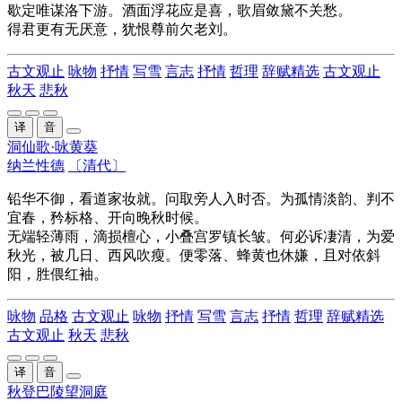
歇定唯谋洛下游。酒面浮花应是喜，歌眉敛黛不关愁。
得君更有无厌意，犹恨尊前欠老刘。
古文观止
咏物
抒情
写雪
言志
抒情
哲理
辞赋精选
古文观止
秋天
悲秋
译
音
洞仙歌·咏黄葵
纳兰性德
〔清代〕
铅华不御，看道家妆就。问取旁人入时否。为孤情淡韵、判不
宜春，矜标格、开向晚秋时候。
无端轻薄雨，滴损檀心，小叠宫罗镇长皱。何必诉凄清，为爱
秋光，被几日、西风吹瘦。便零落、蜂黄也休嫌，且对依斜
阳，胜偎红袖。
咏物
品格
古文观止
咏物
抒情
写雪
言志
抒情
哲理
辞赋精选
古文观止
秋天
悲秋
译
音
秋登巴陵望洞庭