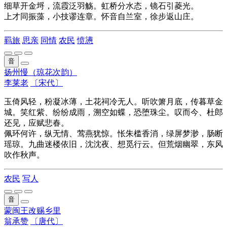
细草开金埒，流霞泛羽觞。虹桥分水态，镜石引菱光。
上才同振藻，小技谬连章。怀音自兰室，徐步返山庄。
羁旅
思亲
同情
农民
愤懑
音
扬州慢（琼花次韵）
李莱老
〔宋代〕
玉倚风轻，粉凝冰薄，土花祠冷无人。听吹箫月底，传暮草金
城。笑红紫、纷纷成雨，溯空如蝶，恐堕珠尘。叹而今、杜郎
还见，应赋悲春。
佩环何许，纵无情、莺燕犹惊。怅朱槛香消，绿屏梦渺，肠断
瑶琼。九曲迷楼依旧，沈沈夜、想觅行云。但荒烟幽翠，东风
吹作秋声。
农民
写人
音
蒙闽王改赐乡里
翁承赞
〔唐代〕