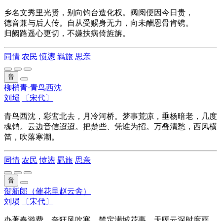
乡名文秀里光贤，别向钧台造化权。阀阅便因今日贵，
德音兼与后人传。自从受赐身无力，向未酬恩骨肯镌。
归阙路遥心更切，不嫌扶病倚旌旃。
同情
农民
愤懑
羁旅
思亲
音
柳梢青·青鸟西沈
刘埙
〔宋代〕
青鸟西沈，彩鸾北去，月冷河桥。梦事荒凉，垂杨暗老，几度
魂销。云边音信迢迢。把楚些、凭谁为招。万叠清愁，西风横
笛，吹落寒潮。
同情
农民
愤懑
羁旅
思亲
音
贺新郎（催花呈赵云舍）
刘埙
〔宋代〕
办著春游费。奈狂风吹寒，禁定满城花事。天暝云深时度雨。