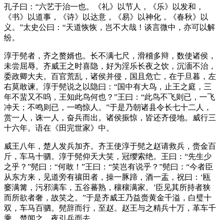
孔子曰：“
六艺
于治一也。《礼》以节人，《乐》以发和，
《书》以道事，《诗》以达意，《易》以神化，《春秋》以
义。”太史公曰：“天道恢恢，岂不大哉！谈言微中，亦可以解
纷。
淳于髡者，齐之赘婿也。长不满七尺，滑稽多辩，数使诸侯，
未尝屈辱。齐威王之时喜隐，好为淫乐长夜之饮，沉湎不治，
委政卿大夫。百官荒乱，诸侯并侵，国且危亡，在于旦暮，左
右莫敢谏。淳于髡说之以隐曰：“国中有大鸟，止王之庭，三
年不蜚又不呜，王知此鸟何也？”王曰：“此鸟不飞则已，一飞
冲天；不鸣则已，一鸣惊人。”于是乃朝诸县令长七十二人，
赏一人，诛一人，奋兵而出。诸侯振惊，皆还齐侵地。威行三
十六年。语在《田完世家》中。
威王八年，楚人发兵加齐。齐王使淳于髡之赵请救兵，赍金百
斤，车马十驷。淳于髡仰天大笑，冠缨索绝。王曰：“先生少
之乎？”髡曰：“何敢！”王曰：“笑岂有说乎？”髡曰：“今者臣
从东方来，见道旁有禳田者，操一豚蹄，酒一盂，祝曰：‘瓯
窭满篝，污邪满车，五谷蕃熟，穰穰满家。’臣见其所持者狭
而所欲者奢，故笑之。”于是齐威王乃益赍黄金千溢，白璧十
双，车马百驷。髡辞而行，至赵。赵王与之精兵十万，革车千
乘。楚闻之，夜引兵而去。