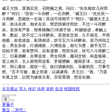
威王大悦，置酒后宫，召髡赐之酒。问曰：“先生能饮几何而
醉？”对曰：“臣饮一斗亦醉，一石亦醉。”威王曰：“先生饮一
斗而醉，恶能饮一石哉！其说可得闻乎？”髡曰：“赐酒大王之
前，执法在傍，御史在后，髡恐惧俯伏而饮，不过一斗径醉
矣。若亲有严客，髡帣韝鞠，侍酒于前，时赐馀沥，奉觞上
寿，数起，饮不过二斗径醉矣。若朋友交游，久不相见，卒然
相覩，欢然道故，私情相语，饮可五六斗径醉矣。若乃州闾之
会，男女杂坐，行酒稽留，六博投壶，相引为曹，握手无罚，
目眙不禁，前有堕珥，后有遗簪，髡窃乐此，饮可八斗而醉二
三。日暮酒阑，合尊促坐，男女同席，履舄交错，杯盘狼藉，
堂上烛灭，主人留髡而送客。罗襦襟解，微闻芗泽，当此之
时，髡心最欢，能饮一石。故曰酒极则乱，乐极则悲，万事尽
然。”言不可极，极之而衰，以讽谏焉。齐王曰：“善。”乃罢
长夜之饮，以髡为诸侯主客。宗室置酒，髡尝在侧。
古文观止
写人
传记
乐府
农民
生活
忧国忧民
音
更漏子
詹玉
〔宋代〕