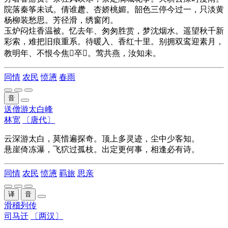
院落秦筝未试。倩谁趱、杏娇桃媚。韶色三停今过一，只淡黄
杨柳装愁思。芳径滑，绣窗闭。
玉炉闷炷香温被。忆去年、匆匆胜赏，梦沈烟水。遥望秋千新
彩索，难把旧痕重系。待暖入、香红十里。别拥双鸾迎素月，
教明年、不恨今焦卒。莺共燕，汝知未。
同情
农民
愤懑
春雨
音
送僧游太白峰
林宽
〔唐代〕
云深游太白，莫惜遍探奇。顶上多灵迹，尘中少客知。
悬崖倚冻瀑，飞狖过孤枝。出定更何事，相逢必有诗。
同情
农民
愤懑
羁旅
思亲
译
音
滑稽列传
司马迁
〔两汉〕