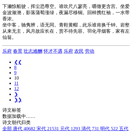
下濑惊船驶，挥尘恐尊空。谁吹尺八寥亮，嚼徵更含宫。坐爱
金波潋滟，影落蒲萄涨绿，夜漏尽移铜。回棹携红袖，一水带
香浓。
坐中客，驰隽辨，语无同。青鞋黄帽，此乐谁肯换千钟。岩壑
从来无主，风月故应长在，赏不待先容。羽化寻烟客，家有左
仙翁。
乐府
春景
壮志难酬
怀才不遇
乐府
农民
劳动
❮❮
8
9
10
11
12
❯
❯❯
诗文标签
数据加载中……
诗文朝代归类
全部
唐代
40682
宋代
21531
元代
1293
清代
731
明代
522
五代