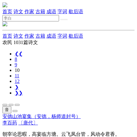
首页
诗文
作家
古籍
成语
字词
歇后语
首页
诗文
作家
古籍
成语
字词
歇后语
农民
1031篇诗文
❮❮
8
9
10
11
12
❯
❯❯
音
安德山池宴集（安德，杨师道封号）
李百药
〔唐代〕
朝宰论思暇，高宴临方塘。云飞凤台管，风动令君香。