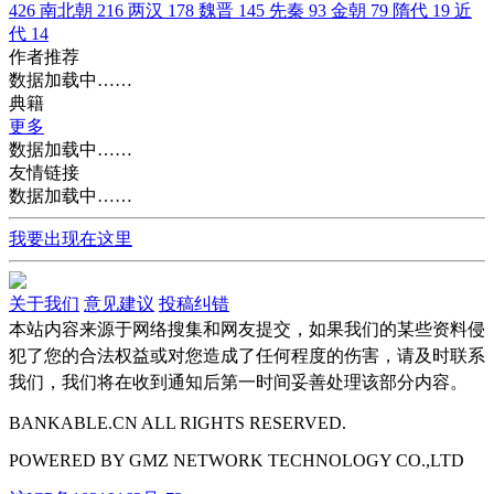
426
南北朝
216
两汉
178
魏晋
145
先秦
93
金朝
79
隋代
19
近
代
14
作者推荐
数据加载中……
典籍
更多
数据加载中……
友情链接
数据加载中……
我要出现在这里
关于我们
意见建议
投稿纠错
本站内容来源于网络搜集和网友提交，如果我们的某些资料侵
犯了您的合法权益或对您造成了任何程度的伤害，请及时联系
我们，我们将在收到通知后第一时间妥善处理该部分内容。
BANKABLE.CN ALL RIGHTS RESERVED.
POWERED BY
GMZ
NETWORK TECHNOLOGY CO.,LTD