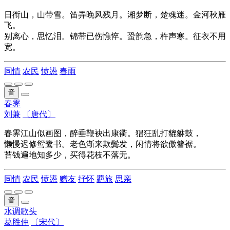
日衔山，山带雪。笛弄晚风残月。湘梦断，楚魂迷。金河秋雁
飞。
别离心，思忆泪。锦带已伤憔悴。蛩韵急，杵声寒。征衣不用
宽。
同情
农民
愤懑
春雨
音
春霁
刘兼
〔唐代〕
春霁江山似画图，醉垂鞭袂出康衢。猖狂乱打貔貅鼓，
懒慢迟修鸳鹭书。老色渐来欺鬓发，闲情将欲傲簪裾。
苔钱遍地知多少，买得花枝不落无。
同情
农民
愤懑
赠友
抒怀
羁旅
思亲
音
水调歌头
葛胜仲
〔宋代〕