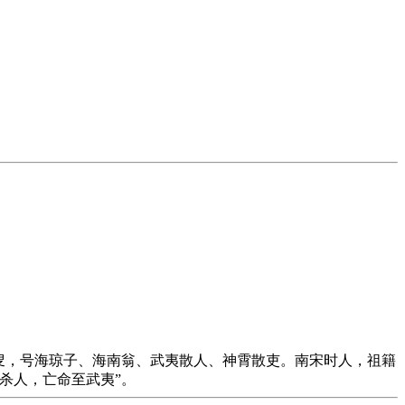
、白叟，号海琼子、海南翁、武夷散人、神霄散吏。南宋时人，祖籍
杀人，亡命至武夷”。