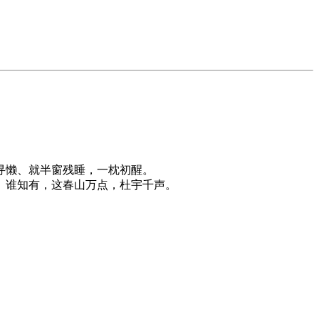
寻懒、就半窗残睡，一枕初醒。
。谁知有，这春山万点，杜宇千声。