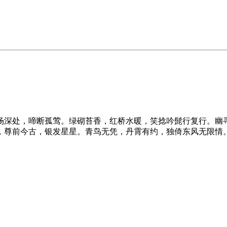
杨深处，啼断孤莺。绿砌苔香，红桥水暖，笑捻吟髭行复行。幽
，尊前今古，银发星星。青鸟无凭，丹霄有约，独倚东风无限情