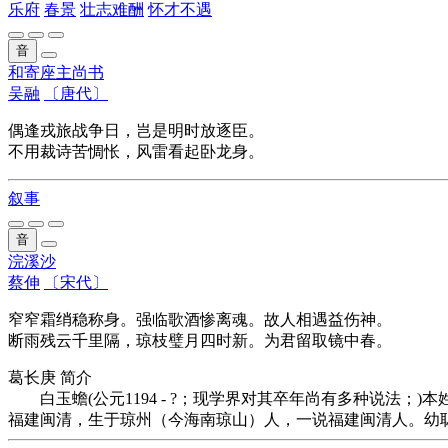
乐府
春景
壮志难酬
怀才不遇
音
和寄座主尚书
吴融
〔唐代〕
偶逢戎旅战争日，岂是明时放逐臣。
不用裁诗苦惆怅，风雷看起卧龙身。
叙事
音
浣溪沙
蔡伸
〔宋代〕
窄窄霜绡稳称身。强临歌酒惨离魂。故人相遇益伤神。
断雨残云千里隔，琼枝璧月四时新。为君留取镜中春。
葛长庚 简介
白玉蟾(公元1194 - ?；现学界对其卒年尚有多种说
福建闽清，生于琼州（今海南琼山）人，一说福建闽清人。幼