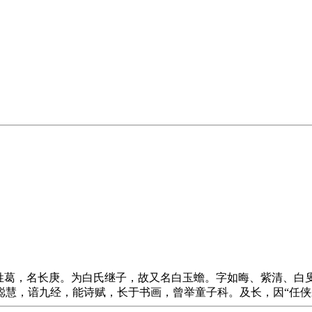
法；)本姓葛，名长庚。为白氏继子，故又名白玉蟾。字如晦、紫清
聪慧，谙九经，能诗赋，长于书画，曾举童子科。及长，因“任侠