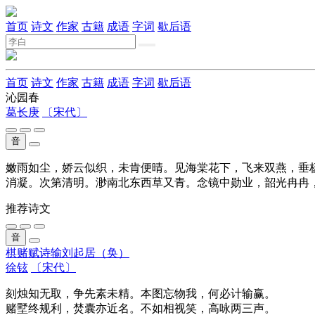
首页
诗文
作家
古籍
成语
字词
歇后语
首页
诗文
作家
古籍
成语
字词
歇后语
沁园春
葛长庚
〔宋代〕
音
嫩雨如尘，娇云似织，未肯便晴。见海棠花下，飞来双燕，垂
消凝。次第清明。渺南北东西草又青。念镜中勋业，韶光冉冉
推荐诗文
音
棋赌赋诗输刘起居（奂）
徐铉
〔宋代〕
刻烛知无取，争先素未精。本图忘物我，何必计输赢。
赌墅终规利，焚囊亦近名。不如相视笑，高咏两三声。