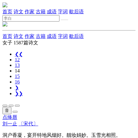
首页
诗文
作家
古籍
成语
字词
歇后语
首页
诗文
作家
古籍
成语
字词
歇后语
女子
1587篇诗文
❮❮
12
13
14
15
16
❯
❯❯
音
点绛唇
刘一止
〔宋代〕
洞户香凝，宴开特地风烟好。靓妆娟妙。玉雪光相照。