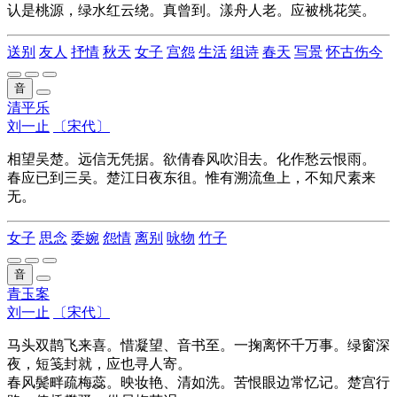
认是桃源，绿水红云绕。真曾到。漾舟人老。应被桃花笑。
送别
友人
抒情
秋天
女子
宫怨
生活
组诗
春天
写景
怀古伤今
音
清平乐
刘一止
〔宋代〕
相望吴楚。远信无凭据。欲倩春风吹泪去。化作愁云恨雨。
春应已到三吴。楚江日夜东徂。惟有溯流鱼上，不知尺素来
无。
女子
思念
委婉
怨情
离别
咏物
竹子
音
青玉案
刘一止
〔宋代〕
马头双鹊飞来喜。惜凝望、音书至。一掬离怀千万事。绿窗深
夜，短笺封就，应也寻人寄。
春风鬓畔疏梅蕊。映妆艳、清如洗。苦恨眼边常忆记。楚宫行