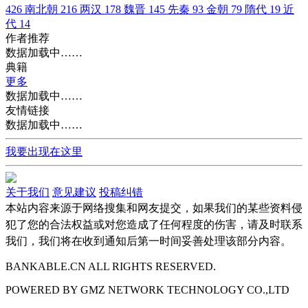
426
南北朝
216
两汉
178
魏晋
145
先秦
93
金朝
79
隋代
19
近
代
14
作者推荐
数据加载中……
典籍
更多
数据加载中……
友情链接
数据加载中……
我要出现在这里
关于我们
意见建议
投稿纠错
本站内容来源于网络搜集和网友提交，如果我们的某些资料侵
犯了您的合法权益或对您造成了任何程度的伤害，请及时联系
我们，我们将在收到通知后第一时间妥善处理该部分内容。
BANKABLE.CN ALL RIGHTS RESERVED.
POWERED BY
GMZ
NETWORK TECHNOLOGY CO.,LTD