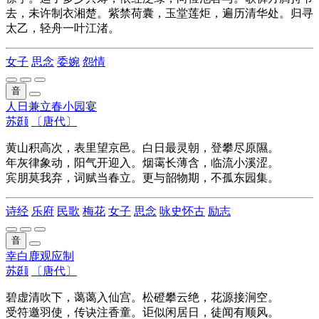
去，未许制衣湘楚。紫禁荷囊，玉堂莲炬，遍历清华处。归寻
太乙，轻舟一叶江渚。
女子
思念
委婉
怨情
音
人日兼立春小园宴
苏颋
〔唐代〕
黄山积高次，表里望京邑。白日最灵朝，登攀尽原隰。
年灰律象动，阳气开迎入。烟霭长薄含，临流小溪涩。
宾朋莫我弃，词赋当春立。更与韶物期，不孤东园集。
诗经
乐府
民歌
梅花
女子
思念
咏史怀古
励志
音
幸白鹿观应制
苏颋
〔唐代〕
碧虚清吹下，蔼蔼入仙宫。松磴攀云绝，花源接涧空。
受符邀羽使，传诀注香童。讵似闲居日，徒闻有顺风。