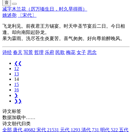
音
减字木兰花（厉万顷生日，时久旱得雨）
姚述尧
〔宋代〕
飞龙利见。前夜君王方锡宴。时天申圣节宴后二日。今日相
逢。却向南阳起卧龙。
果为霖雨。洗尽苍生炎夏苦。喜气匆匆。好向尊前醉晚风。
诗经
春天
写景
哲理
乐府
民歌
梅花
女子
思念
❮❮
12
13
14
15
16
❯
❯❯
诗文标签
数据加载中……
诗文朝代归类
全部
唐代
40682
宋代
21531
元代
1293
清代
731
明代
522
五代