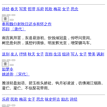
诗经
春天
写景
哲理
乐府
民歌
梅花
女子
思念
音
奉和魏仆射秋日还乡有怀之作
苏颋
〔唐代〕
南宫夙拜罢，东道昼游初。饮饯倾冠盖，传呼问里闾。
树悲悬剑所，溪想钓璜馀。明发辉光至，增荣驷马车。
送别
友人
抒情
秋天
女子
宫怨
生活
组诗
写人
女子
赞美
讽刺
音
如梦令
姚述尧
〔宋代〕
雅淡轻盈如语。碧玉枝头娇处。钩月衫凌波，彷佛湘江烟路。
凝伫。凝伫。不似梨花带雨。
乐府
民歌
梅花
女子
思念
咏史怀古
励志
诗经