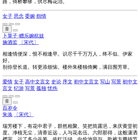
路，倚桥攀驿，供尽梅花泪。
女子
思念
委婉
怨情
音
卜算子·赠乐婉杭妓
施酒监
〔宋代〕
相逢情便深，恨不相逢早。识尽千千万万人，终不似、伊家
好。
别你登长道。转更添烦恼。楼外朱楼独倚阑，满目围芳草。
爱情
女子
高中文言文
史论
序文
初中文言文
写山
写景
初中文
言文
纪游
写景
孤独
忧伤
音
百岁令
朱涣
〔宋代〕
瑞芳楼下，有花中君子，群然相聚。笑把筒露浥，来庆黄堂初
度。净植无尘，清香近远，人与花名伍。六郎那得，这般潇洒
襟宇。运了多少兵筹，依红泛绿，向俭池容与。歌裤方腾持节