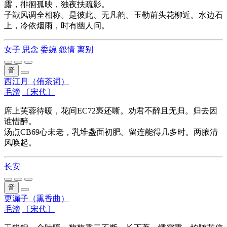
露，徘徊孤映，独夜扶疏影。
子猷风调全相称。是彼此、无凡韵。玉勒前头花柳近。水边石
上，冷依烟雨，时有幽人问。
女子
思念
委婉
怨情
离别
音
西江月（侑茶词）
毛滂
〔宋代〕
席上芙蓉待暖，花间EC72褭还嘶。劝君不醉且无归。归去因
谁惜醉。
汤点CB69心未老，乳堆盏面初肥。留连能得几多时。两腋清
风唤起。
长安
音
更漏子（熏香曲）
毛滂
〔宋代〕