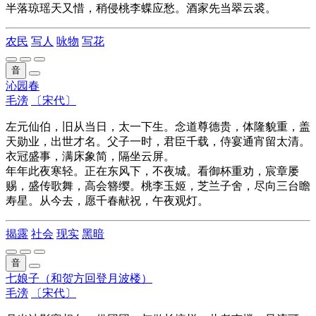
半落琼瑶天又惜，稍侵桃李蝶应愁。酒家先当翠云裘。
农民
写人
咏物
写花
音
沁园春
毛滂
〔宋代〕
左元仙伯，旧从当日，太一下生。念道尊德贵，体隆貌重，盖
天勋业，出世才名。父子一时，君臣千载，侍宴通宵留太清。
衣冠盛事，满床象简，隔坐云屏。
年年此夜寒轻。正在东风下，不夜城。看御杯重劝，宸章屡
赐，盛传歌舞，高会簪缨。桃李玉姬，芝兰子舍，尽向三台瞻
寿星。从今去，愿千春献祝，午夜观灯。
揭露
社会
现实
黑暗
音
七娘子（和贺方回登月波楼）
毛滂
〔宋代〕