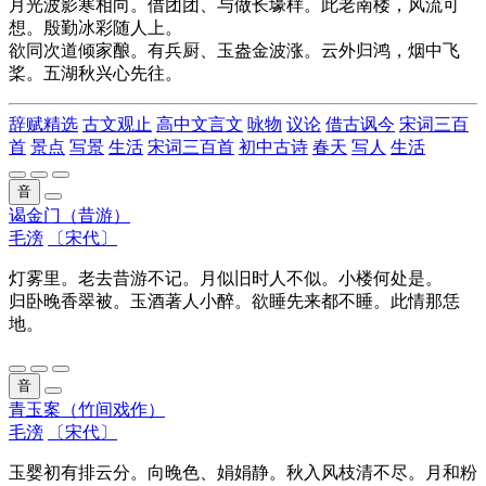
月光波影寒相向。借团团、与做长壕样。此老南楼，风流可
想。殷勤冰彩随人上。
欲同次道倾家酿。有兵厨、玉盎金波涨。云外归鸿，烟中飞
桨。五湖秋兴心先往。
辞赋精选
古文观止
高中文言文
咏物
议论
借古讽今
宋词三百
首
景点
写景
生活
宋词三百首
初中古诗
春天
写人
生活
音
谒金门（昔游）
毛滂
〔宋代〕
灯雾里。老去昔游不记。月似旧时人不似。小楼何处是。
归卧晚香翠被。玉酒著人小醉。欲睡先来都不睡。此情那恁
地。
音
青玉案（竹间戏作）
毛滂
〔宋代〕
玉婴初有排云分。向晚色、娟娟静。秋入风枝清不尽。月和粉