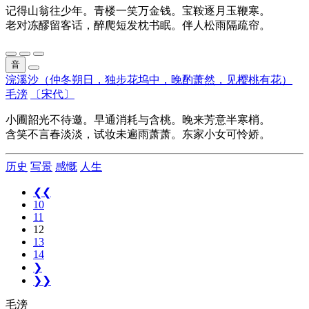
记得山翁往少年。青楼一笑万金钱。宝鞍逐月玉鞭寒。
老对冻醪留客话，醉爬短发枕书眠。伴人松雨隔疏帘。
音
浣溪沙（仲冬朔日，独步花坞中，晚酌萧然，见樱桃有花）
毛滂
〔宋代〕
小圃韶光不待邀。早通消耗与含桃。晚来芳意半寒梢。
含笑不言春淡淡，试妆未遍雨萧萧。东家小女可怜娇。
历史
写景
感慨
人生
❮❮
10
11
12
13
14
❯
❯❯
毛滂