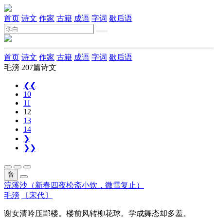
首页
诗文
作家
古籍
成语
字词
歇后语
首页
诗文
作家
古籍
成语
字词
歇后语
毛滂
207篇诗文
❮❮
10
11
12
13
14
❯
❯❯
音
浣溪沙（新春四夜松斋小饮，微雪复止）
毛滂
〔宋代〕
谢女清吟压郢楼。楼前风转柳花球。学成舞态却多羞。