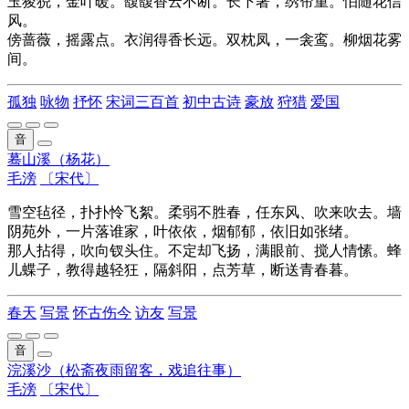
玉狻猊，金叶暖。馥馥香云不断。长下著，绣帘重。怕随花信
风。
傍蔷薇，摇露点。衣润得香长远。双枕凤，一衾鸾。柳烟花雾
间。
孤独
咏物
抒怀
宋词三百首
初中古诗
豪放
狩猎
爱国
音
蓦山溪（杨花）
毛滂
〔宋代〕
雪空毡径，扑扑怜飞絮。柔弱不胜春，任东风、吹来吹去。墙
阴苑外，一片落谁家，叶依依，烟郁郁，依旧如张绪。
那人拈得，吹向钗头住。不定却飞扬，满眼前、搅人情愫。蜂
儿蝶子，教得越轻狂，隔斜阳，点芳草，断送青春暮。
春天
写景
怀古伤今
访友
写景
音
浣溪沙（松斋夜雨留客，戏追往事）
毛滂
〔宋代〕