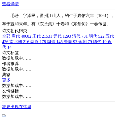
查看详情
毛滂，字泽民，衢州江山人，约生于嘉佑六年（1061），
卒于宣和末年。有《东堂集》十卷和《东堂词》一卷传世。
诗文朝代归类
全部
唐代
40682
宋代
21531
元代
1293
清代
731
明代
522
五代
426
南北朝
216
两汉
178
魏晋
145
先秦
93
金朝
79
隋代
19
近
代
14
诗文标签
数据加载中……
作者推荐
数据加载中……
典籍
更多
数据加载中……
友情链接
数据加载中……
我要出现在这里